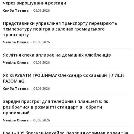
через вирощування розсади
Скиба Тетяна
-
06.08.2026
Представники управління транспорту перевіряють
температуру повітря в салонах громадського
транспорту
Чепіль Олена
-
06.08.2026
Як літня спека впливає на домашніх улюбленців
Чепіль Олена
-
06.08.2026
ЯК КЕРУВАТИ ГРОШИМА? Олександр Сохацький | ЛИШЕ
РАЗОМ #2
Скиба Тетяна
-
06.08.2026
Зарядні пристрої для телефонів і планшетів: як
розібратися в розмаїтті стандартів і обрати
правильний...
Чепіль Олена
-
06.08.2026
Боєць 105 бригади Михайло Дерлиця отримав орден “За