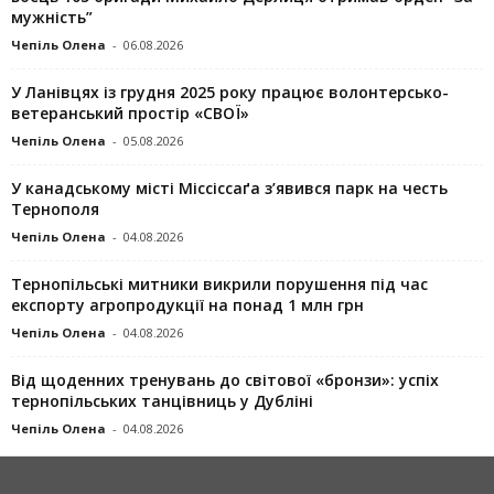
мужність”
Чепіль Олена
-
06.08.2026
У Ланівцях із грудня 2025 року працює волонтерсько-
ветеранський простір «СВОЇ»
Чепіль Олена
-
05.08.2026
У канадському місті Міссіссаґа з’явився парк на честь
Тернополя
Чепіль Олена
-
04.08.2026
Тернопільські митники викрили порушення під час
експорту агропродукції на понад 1 млн грн
Чепіль Олена
-
04.08.2026
Від щоденних тренувань до світової «бронзи»: успіх
тернопільських танцівниць у Дубліні
Чепіль Олена
-
04.08.2026