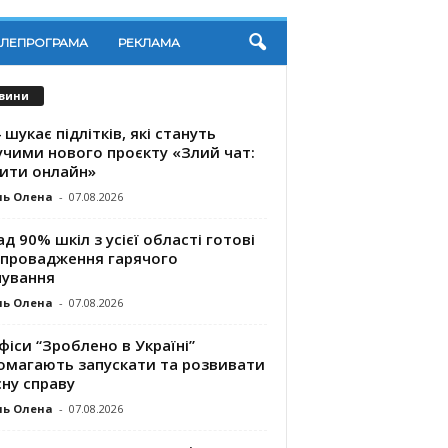
ЕЛЕПРОГРАМА
РЕКЛАМА
вини
 шукає підлітків, які стануть
учими нового проєкту «Злий чат:
ити онлайн»
ль Олена
-
07.08.2026
д 90% шкіл з усієї області готові
впровадження гарячого
чування
ль Олена
-
07.08.2026
фіси “Зроблено в Україні”
омагають запускaти та розвивати
ну справу
ль Олена
-
07.08.2026