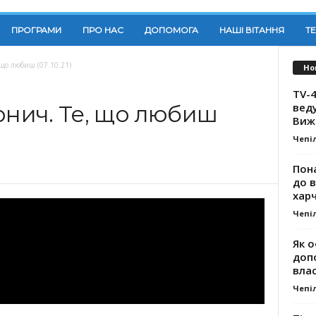
ПРОГРАМИ
ПРО НАС
ДОПОМОГА
НАШІ ВІТАННЯ
Т
 що любиш (07.10.21)
Но
TV-4
вед
рнич. Те, що любиш
Виж
Чепі
Пона
до 
хар
Чепі
Як о
доп
влас
Чепі