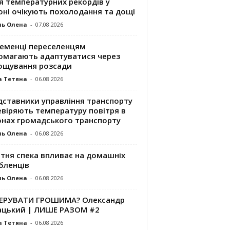
я температурних рекордів у
оні очікують похолодання та дощі
ль Олена
-
07.08.2026
ременці переселенцям
омагають адаптуватися через
ощування розсади
а Тетяна
-
06.08.2026
дставники управління транспорту
евіряють температуру повітря в
онах громадського транспорту
ль Олена
-
06.08.2026
ітня спека впливає на домашніх
бленців
ль Олена
-
06.08.2026
КЕРУВАТИ ГРОШИМА? Олександр
ацький | ЛИШЕ РАЗОМ #2
а Тетяна
-
06.08.2026