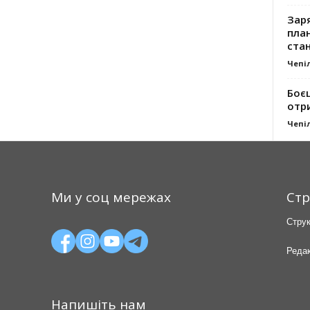
Заря
план
стан
Чепі
Боє
отр
Чепі
Ми у соц мережах
Стр
Струк
Редак
Напишіть нам