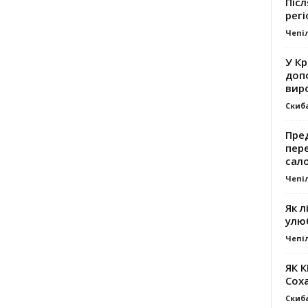
Післ
регі
Чепі
У К
доп
вир
Скиб
Пре
пер
сал
Чепі
Як л
улю
Чепі
ЯК 
Сох
Скиб