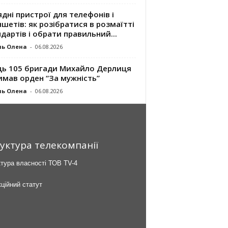
дні пристрої для телефонів і
шетів: як розібратися в розмаїтті
дартів і обрати правильний...
ль Олена
-
06.08.2026
ць 105 бригади Михайло Дерлиця
имав орден “За мужність”
ль Олена
-
06.08.2026
уктура телекомпанії
тура власності ТОВ TV-4
ційний статут