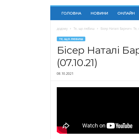
ГОЛОВНА
НОВИНИ
ОНЛАЙН
додому
Те, що любиш
Бісер Наталі Барнич. Те,
ТЕ, ЩО ЛЮБИШ
Бісер Наталі Ба
(07.10.21)
08.10.2021