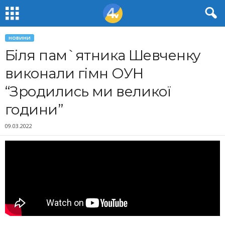
НОВИНИ
Біля пам`ятника Шевченку
виконали гімн ОУН
“Зродились ми великої
години”
09.03.2022