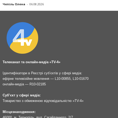
Чепіль Олена
-
06.08.2026
Телеканал та онлайн-медіа «TV-4»
Ідентифікатори в Реєстрі суб’єктів у сфері медіа:
ефірне телевізійне мовлення — L10-00855, L10-01670
онлайн-медіа — R10-02185
Суб’єкт у сфері медіа:
Товариство з обмеженою відповідальністю «TV-4»
Місцезнаходження:
46000, м. Тернопіль, вул. Сагайдачного, 2/7