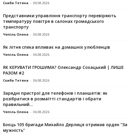
Скиба Тетяна
-
06.08.2026
Представники управління транспорту перевіряють
температуру повітря в салонах громадського
транспорту
Чепіль Олена
-
06.08.2026
Як літня спека впливає на домашніх улюбленців
Чепіль Олена
-
06.08.2026
ЯК КЕРУВАТИ ГРОШИМА? Олександр Сохацький | ЛИШЕ
РАЗОМ #2
Скиба Тетяна
-
06.08.2026
Зарядні пристрої для телефонів і планшетів: як
розібратися в розмаїтті стандартів і обрати
правильний...
Чепіль Олена
-
06.08.2026
Боєць 105 бригади Михайло Дерлиця отримав орден “За
мужність”