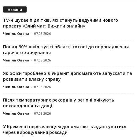
Новини
TV-4 шукає підлітків, які стануть ведучими нового
проєкту «Злий чат: Вижити онлайн»
Чепіль Олена
-
07.08.2026
Понад 90% шкіл з усієї області готові до впровадження
гарячого харчування
Чепіль Олена
-
07.08.2026
Як офіси “Зроблено в Україні” допомагають запускaти та
розвивати власну справу
Чепіль Олена
-
07.08.2026
Після температурних рекордів у регіоні очікують
похолодання та дощі
Чепіль Олена
-
07.08.2026
У Кременці переселенцям допомагають адаптуватися
через вирощування розсади