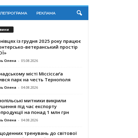
ЕЛЕПРОГРАМА
РЕКЛАМА
вини
нівцях із грудня 2025 року працює
онтерсько-ветеранський простір
ОЇ»
ль Олена
-
05.08.2026
надському місті Міссіссаґа
ився парк на честь Тернополя
ль Олена
-
04.08.2026
нопільські митники викрили
шення під час експорту
продукції на понад 1 млн грн
ль Олена
-
04.08.2026
щоденних тренувань до світової