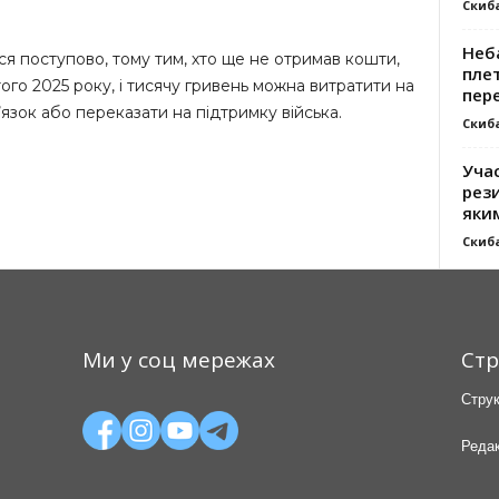
Скиб
Неб
я поступово, тому тим, хто ще не отримав кошти,
плет
ого 2025 року, і тисячу гривень можна витратити на
пер
в’язок або переказати на підтримку війська.
Скиб
Уча
рези
яки
Скиб
Ми у соц мережах
Стр
Струк
Редак