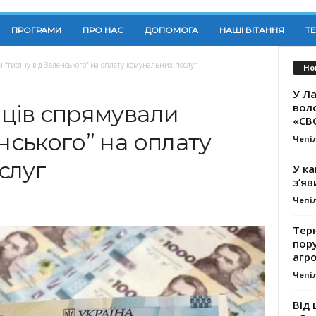
ПРОГРАМИ
ПРО НАС
ДОПОМОГА
НАШІ ВІТАННЯ
Т
и “тисячу від Зеленського” на оплату комунальних послуг
Но
У Ла
вол
нців спрямували
«СВ
енського” на оплату
Чепі
слуг
У ка
з’яв
Чепі
Тер
пору
агро
Чепі
Від 