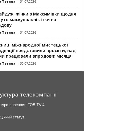
а Тетяна
-
31.07.2026
айдужі жінки з Максимівки щодня
уть маскувальні сітки на
едову
а Тетяна
-
31.07.2026
сниці міжнародної мистецької
денції представили проєкти, над
ми працювали впродовж місяця
а Тетяна
-
30.07.2026
уктура телекомпанії
тура власності ТОВ TV-4
ційний статут