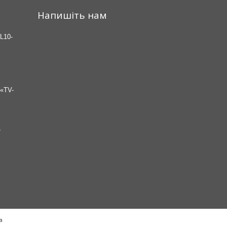
Напишіть нам
L10-
«TV-
7
а