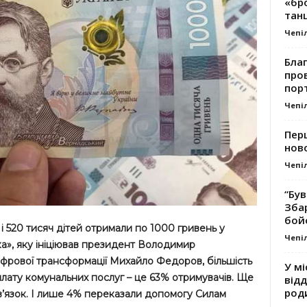
«бро
танц
Чепі
Благ
про
пор
Чепі
Перш
ново
Чепі
“Був
Зба
бой
 і 520 тисяч дітей отримали по 1000 гривень у
Чепі
а», яку ініціював президент Володимир
ифрової трансформації Михайло Федоров, більшість
У мі
лату комунальних послуг – це 63% отримувачів. Ще
відд
род
в’язок. І лише 4% переказали допомогу Силам