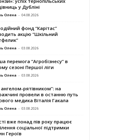
нзи»: успіх тернопільських
івниць у Дубліні
ль Олена
-
04.08.2026
одійний фонд “Карітас”
водить акцію “Шкільний
тфелик”
ль Олена
-
03.08.2026
а перемога “Агробізнесу” в
му сезоні Першої ліги
ль Олена
-
03.08.2026
 ангелом-рятівником”: на
ражчині провели в останню путь
ового медика Віталія Гакала
ль Олена
-
03.08.2026
сті вже понад пів року працює
ілення соціальної підтримки
ин Героїв