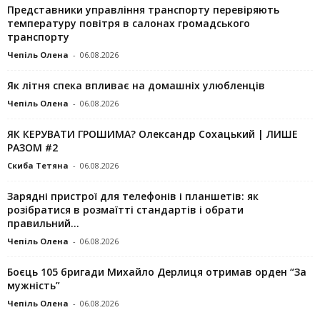
Представники управління транспорту перевіряють
температуру повітря в салонах громадського
транспорту
Чепіль Олена
-
06.08.2026
Як літня спека впливає на домашніх улюбленців
Чепіль Олена
-
06.08.2026
ЯК КЕРУВАТИ ГРОШИМА? Олександр Сохацький | ЛИШЕ
РАЗОМ #2
Скиба Тетяна
-
06.08.2026
Зарядні пристрої для телефонів і планшетів: як
розібратися в розмаїтті стандартів і обрати
правильний...
Чепіль Олена
-
06.08.2026
Боєць 105 бригади Михайло Дерлиця отримав орден “За
мужність”
Чепіль Олена
-
06.08.2026