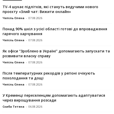
TV-4 шукає підлітків, які стануть ведучими нового
проєкту «Злий чат: Вижити онлайн»
Чепіль Олена
-
07.08.2026
Понад 90% шкіл з усієї області готові до впровадження
гарячого харчування
Чепіль Олена
-
07.08.2026
Як офіси “Зроблено в Україні” допомагають запускaти та
розвивати власну справу
Чепіль Олена
-
07.08.2026
Після температурних рекордів у регіоні очікують
похолодання та дощі
Чепіль Олена
-
07.08.2026
У Кременці переселенцям допомагають адаптуватися
через вирощування розсади
Скиба Тетяна
-
06.08.2026