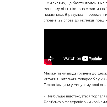
– Ми знаємо, що багато людей є не 
меншому рівні, ніж вона є фактична
працівники. В результаті проведени
справи і 29 справ до інспекції праці,
Майже півмільярда гривень до держ
митниця. Загальний товарообіг у 201
Тернопільщини у минулому році стало
– Найбільше відстежується торгівля 
Російською федерацією чи країнами