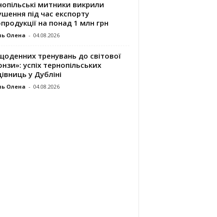
нопільські митники викрили
шення під час експорту
продукції на понад 1 млн грн
ль Олена
-
04.08.2026
щоденних тренувань до світової
нзи»: успіх тернопільських
івниць у Дубліні
ль Олена
-
04.08.2026