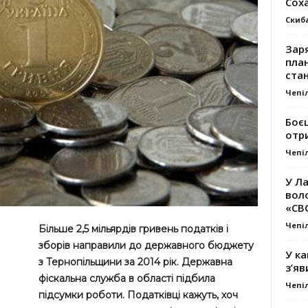
Сох
Скиб
Заря
план
стан
Чепі
Боє
отр
Чепі
У Ла
вол
«СВ
Чепі
Більше 2,5 мільярдів гривень податків і
зборів направили до державного бюджету
У ка
з Тернопільщини за 2014 рік. Державна
з’яв
фіскальна служба в області підбила
Чепі
підсумки роботи. Податківці кажуть, хоч