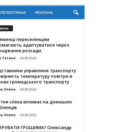
ЕЛЕПРОГРАМА
РЕКЛАМА
вини
ременці переселенцям
омагають адаптуватися через
ощування розсади
а Тетяна
-
06.08.2026
дставники управління транспорту
евіряють температуру повітря в
онах громадського транспорту
ль Олена
-
06.08.2026
ітня спека впливає на домашніх
бленців
ль Олена
-
06.08.2026
КЕРУВАТИ ГРОШИМА? Олександр