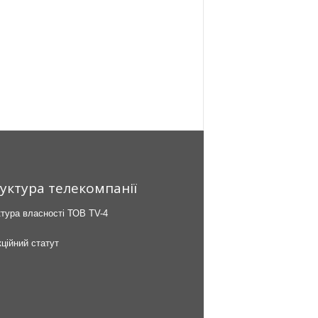
уктура телекомпанії
тура власності ТОВ TV-4
ційний статут