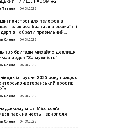
ацький | ЛИШЕ РАЗОМ #2
а Тетяна
-
06.08.2026
дні пристрої для телефонів і
шетів: як розібратися в розмаїтті
дартів і обрати правильний...
ль Олена
-
06.08.2026
ць 105 бригади Михайло Дерлиця
имав орден “За мужність”
ль Олена
-
06.08.2026
нівцях із грудня 2025 року працює
онтерсько-ветеранський простір
ОЇ»
ль Олена
-
05.08.2026
надському місті Міссіссаґа
ився парк на честь Тернополя
ль Олена
-
04.08.2026