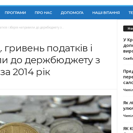
ПРОГРАМИ
ПРО НАС
ДОПОМОГА
НАШІ ВІТАННЯ
Т
тків і зборів направили до держбюджету з...
Но
У К
доп
. гривень податків і
вир
ли до держбюджету з
Скиб
а 2014 рік
Пре
пер
сал
Чепі
Як л
улю
Чепі
ЯК 