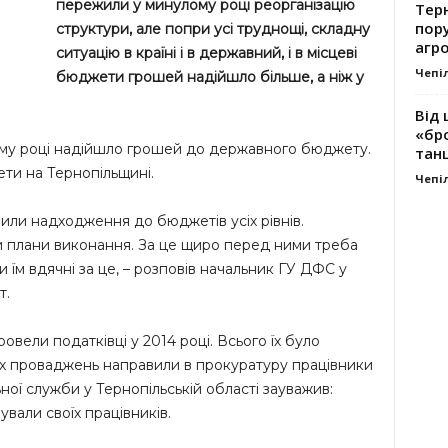
пережили у минулому році реорганізацію
Тер
пору
структури, але попри усі труднощі, складну
агро
ситуацію в країні і в державний, і в місцеві
Чепі
бюджети грошей надійшло більше, а ніж у
Від 
«бро
лому році надійшло грошей до державного бюджету.
танц
ети на Тернопільщині.
Чепі
ли надходження до бюджетів усіх рівнів.
 плани виконання. За це щиро перед ними треба
 їм вдячні за це, – розповів начальник ГУ ДФС у
т.
овели податківці у 2014 році. Всього їх було
х проваджень направили в прокуратуру працівники
ьної служби у Тернопільській області зауважив:
ували своїх працівників.