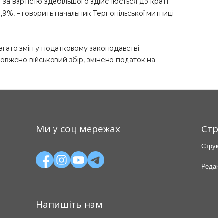
о за вартістю здебільшого здійснюється до країн
,9%, – говорить начальник Тернопільської митниці
агато змін у податковому законодавстві:
овжено військовий збір, змінено податок на
Ми у соц мережах
Стр
Струк
Редак
Напишіть нам