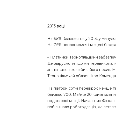
2013 році.
На 6,5% більше, ніж у 2013, у мину
На 7,5% поповнилися і місцеві бюдж
– Платники Тернопільщини забезпечи
Декларуємо те, що ми перевиконали
зняти капелюх, якби я його носив. Ми
Тернопільській області Ігор Коменда
На півтори сотні перевірок менше пр
близько 700. Майже 20 кримінальни
податкової міліції. Начальник Фіскал
побільшало роботодавців, які легаліз