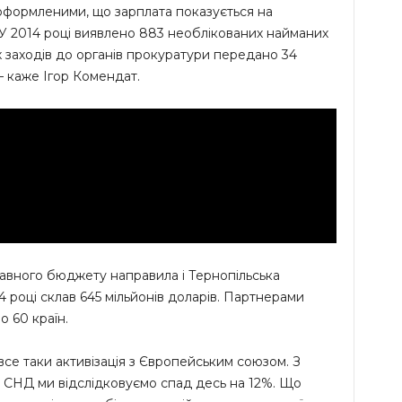
оформленими, що зарплата показується на
. У 2014 році виявлено 883 необлікованих найманих
х заходів до органів прокуратури передано 34
 – каже Ігор Комендат.
авного бюджету направила і Тернопільська
4 році склав 645 мільйонів доларів. Партнерами
 60 країн.
все таки активізація з Європейським союзом. З
 СНД ми відслідковуємо спад десь на 12%. Що