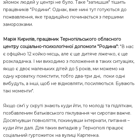
зйомок людей у центрі не було. Таке "затишшя" тішить
працівників "Родини". Однак, вже нині тут готуються до
пожвавлення, яке традиційно починається з першими
заморозками.
Марія Кирилів, працівник Тернопільського обласного
центру соціально-психологічної допомоги "Родина":
"В нас
є офіційно 12 койко-місць, але є ще дитяче ліжечко, є ще
розкладачка. І ми виходимо з положення в таких ситуаціях,
якщо є двоє маленьких дітей до 5 років, ми можемо на
одну кроватку помістити, тобто два-три дні, поки одні
вибудуть, а інші, щоб не відмовляти, посиляються. Бувають
такі моменти".
Якщо сім'ї у скруті знають куди йти, то молоді та підліткам,
позбавленим батьківського піклування чи сиротам важче.
Досягнувши повноліття, покинувши інтернати, питання –
куди йти далі. Для таких випадків у Тернополі працює
соціальний гуртожиток на вулиці Карпенка.