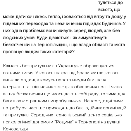
туляться до
всього, що
може дати хоч якесь тепло, і ховаються від вітру та дощу у
підземних переходах та незачинених під’їздах будинків. У
них одна проблема: вони живуть серед людей, але без
людських умов. Куди діваються і як зимуватимуть
безхатченки на Тернопільщині, і що влада області та міста
пропонує людям таких категорій?
Кількість безпритульних в Україні уже обраховується
сотнями тисяч. У когось шахраї відібрали житло, когось
вигнали родичі, а комусь просто нікуди йти після
інтернатів та звільнення з місць позбавлення волі. І якщо
влітку безхатченки ще якось дають собі раду, то зима для
багатьох є страшним випробуванням. Напередодні зими
потребуючі частіше приходять до благодійних організацій
та притулків. Серед них тернопільський центр соціально-
психологічної допомоги "Родина" у Тернополі на вулиці
Коновальця.