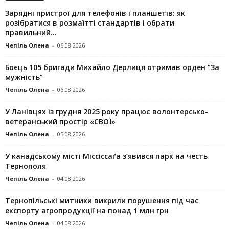
Зарядні пристрої для телефонів і планшетів: як
розібратися в розмаїтті стандартів і обрати
правильний...
Чепіль Олена
-
06.08.2026
Боєць 105 бригади Михайло Дерлиця отримав орден “За
мужність”
Чепіль Олена
-
06.08.2026
У Ланівцях із грудня 2025 року працює волонтерсько-
ветеранський простір «СВОЇ»
Чепіль Олена
-
05.08.2026
У канадському місті Міссіссаґа з’явився парк на честь
Тернополя
Чепіль Олена
-
04.08.2026
Тернопільські митники викрили порушення під час
експорту агропродукції на понад 1 млн грн
Чепіль Олена
-
04.08.2026