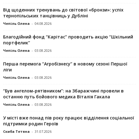
Від щоденних тренувань до світової «бронзи»: успіх
тернопільських танцівниць у Дубліні
Чепіль Олена
-
04.08.2026
Благодійний фонд “Карітас” проводить акцію “Шкільний
портфелик”
Чепіль Олена
-
03.08.2026
Перша перемога “Агробізнесу” в новому сезоні Першої
ліги
Чепіль Олена
-
03.08.2026
“Був ангелом-рятівником”: на Збаражчині провели в
останню путь бойового медика Віталія Гакала
Чепіль Олена
-
03.08.2026
У місті вже понад пів року працює відділення соціальної
підтримки родин Героїв
Скиба Тетяна
-
31.07.2026