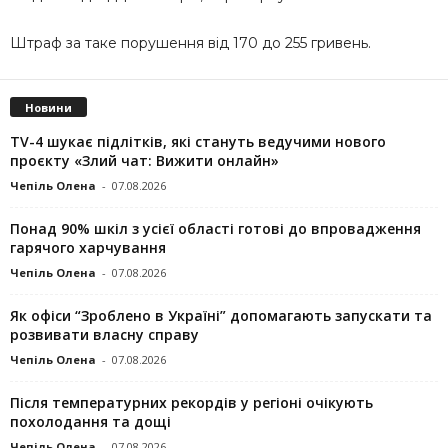
Штраф за таке порушення від 170 до 255 гривень.
Новини
TV-4 шукає підлітків, які стануть ведучими нового
проєкту «Злий чат: Вижити онлайн»
Чепіль Олена
-
07.08.2026
Понад 90% шкіл з усієї області готові до впровадження
гарячого харчування
Чепіль Олена
-
07.08.2026
Як офіси “Зроблено в Україні” допомагають запускaти та
розвивати власну справу
Чепіль Олена
-
07.08.2026
Після температурних рекордів у регіоні очікують
похолодання та дощі
Чепіль Олена
-
07.08.2026