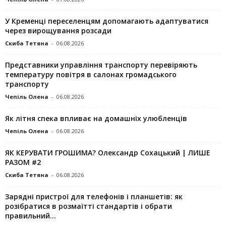
У Кременці переселенцям допомагають адаптуватися
через вирощування розсади
Скиба Тетяна
-
06.08.2026
Представники управління транспорту перевіряють
температуру повітря в салонах громадського
транспорту
Чепіль Олена
-
06.08.2026
Як літня спека впливає на домашніх улюбленців
Чепіль Олена
-
06.08.2026
ЯК КЕРУВАТИ ГРОШИМА? Олександр Сохацький | ЛИШЕ
РАЗОМ #2
Скиба Тетяна
-
06.08.2026
Зарядні пристрої для телефонів і планшетів: як
розібратися в розмаїтті стандартів і обрати
правильний...