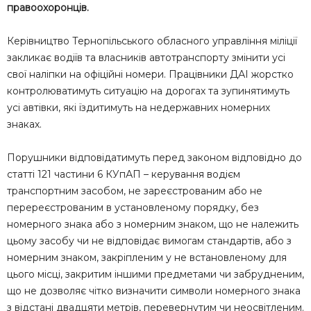
правоохоронців.
Керівництво Тернопільського обласного управління міліції
закликає водіїв та власників автотранспорту змінити усі
свої наліпки на офіційні номери. Працівники ДАІ жорстко
контролюватимуть ситуацію на дорогах та зупинятимуть
усі автівки, які їздитимуть на недержавних номерних
знаках.
Порушники відповідатимуть перед законом відповідно до
статті 121 частини 6 КУпАП – керування водієм
транспортним засобом, не зареєстрованим або не
перереєстрованим в установленому порядку, без
номерного знака або з номерним знаком, що не належить
цьому засобу чи не відповідає вимогам стандартів, або з
номерним знаком, закріпленим у не встановленому для
цього місці, закритим іншими предметами чи забрудненим,
що не дозволяє чітко визначити символи номерного знака
з відстані двадцяти метрів, перевернутим чи неосвітленим.