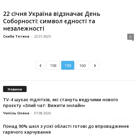
22 січня Україна відзначає День
Соборності: символ єдності та
незалежності
Скиба Тетяна
-
22.01.2025
0
158
159
160
Новини
TV-4 шукає підлітків, які стануть ведучими нового
проєкту «Злий чат: Вижити онлайн»
Чепіль Олена
-
07.08.2026
Понад 90% шкіл з усієї області готові до впровадження
гарячого харчування