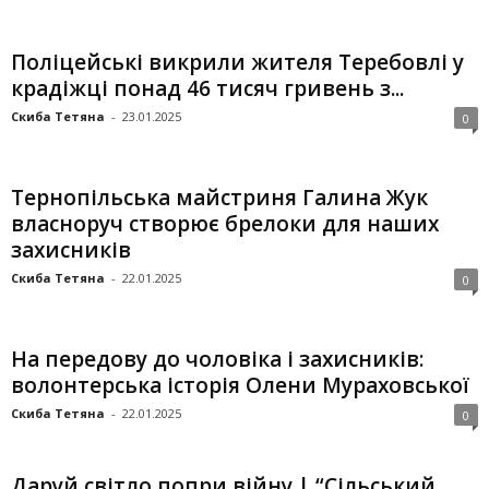
Поліцейські викрили жителя Теребовлі у
крадіжці понад 46 тисяч гривень з...
Скиба Тетяна
-
23.01.2025
0
Тернопільська майстриня Галина Жук
власноруч створює брелоки для наших
захисників
Скиба Тетяна
-
22.01.2025
0
На передову до чоловіка і захисників:
волонтерська історія Олени Мураховської
Скиба Тетяна
-
22.01.2025
0
Даруй світло попри війну | “Сільський