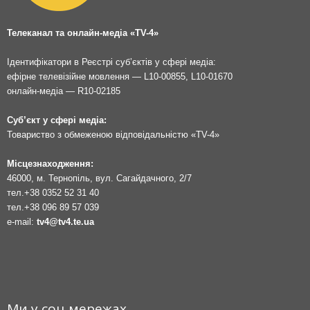
Телеканал та онлайн-медіа «TV-4»
Ідентифікатори в Реєстрі суб’єктів у сфері медіа:
ефірне телевізійне мовлення — L10-00855, L10-01670
онлайн-медіа — R10-02185
Суб’єкт у сфері медіа:
Товариство з обмеженою відповідальністю «TV-4»
Місцезнаходження:
46000, м. Тернопіль, вул. Сагайдачного, 2/7
тел.
+38 0352 52 31 40
тел.
+38 096 89 57 039
e-mail:
tv4@tv4.te.ua
Ми у соц мережах