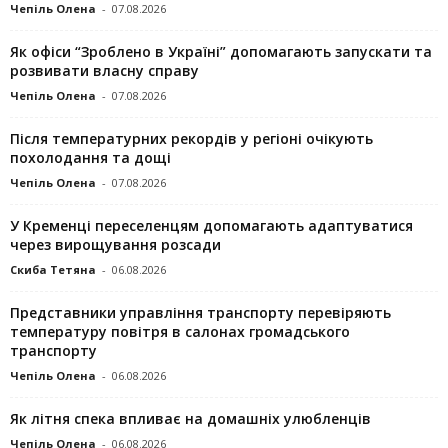
Чепіль Олена
-
07.08.2026
Як офіси “Зроблено в Україні” допомагають запускaти та
розвивати власну справу
Чепіль Олена
-
07.08.2026
Після температурних рекордів у регіоні очікують
похолодання та дощі
Чепіль Олена
-
07.08.2026
У Кременці переселенцям допомагають адаптуватися
через вирощування розсади
Скиба Тетяна
-
06.08.2026
Представники управління транспорту перевіряють
температуру повітря в салонах громадського
транспорту
Чепіль Олена
-
06.08.2026
Як літня спека впливає на домашніх улюбленців
Чепіль Олена
-
06.08.2026