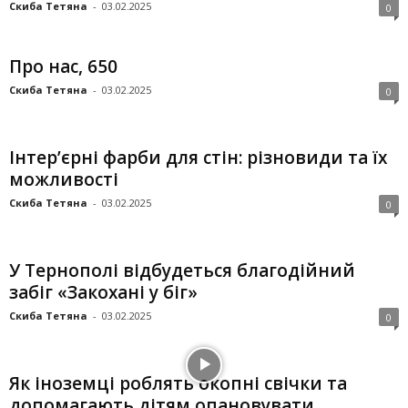
Скиба Тетяна
-
03.02.2025
0
Про нас, 650
Скиба Тетяна
-
03.02.2025
0
Інтер’єрні фарби для стін: різновиди та їх
можливості
Скиба Тетяна
-
03.02.2025
0
У Тернополі відбудеться благодійний
забіг «Закохані у біг»
Скиба Тетяна
-
03.02.2025
0
Як іноземці роблять окопні свічки та
допомагають дітям опановувати