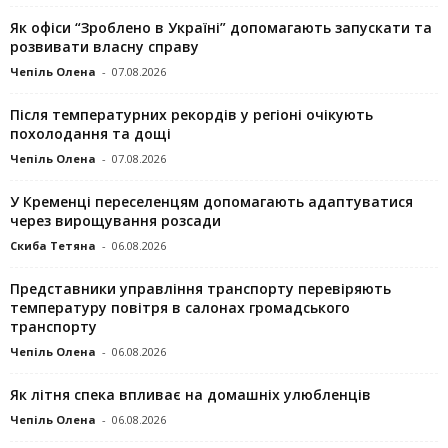
Як офіси “Зроблено в Україні” допомагають запускaти та
розвивати власну справу
Чепіль Олена
-
07.08.2026
Після температурних рекордів у регіоні очікують
похолодання та дощі
Чепіль Олена
-
07.08.2026
У Кременці переселенцям допомагають адаптуватися
через вирощування розсади
Скиба Тетяна
-
06.08.2026
Представники управління транспорту перевіряють
температуру повітря в салонах громадського
транспорту
Чепіль Олена
-
06.08.2026
Як літня спека впливає на домашніх улюбленців
Чепіль Олена
-
06.08.2026