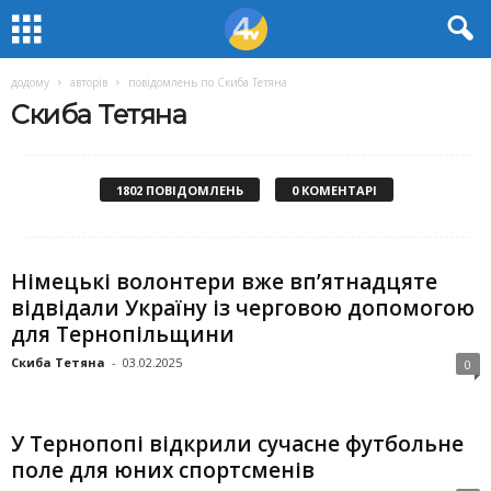
додому
авторів
повідомлень по Скиба Тетяна
Скиба Тетяна
1802 ПОВІДОМЛЕНЬ
0 КОМЕНТАРІ
Німецькі волонтери вже вп’ятнадцяте
відвідали Україну із черговою допомогою
для Тернопільщини
Скиба Тетяна
-
03.02.2025
0
У Тернопопі відкрили сучасне футбольне
поле для юних спортсменів