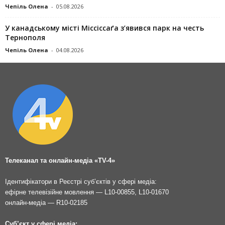
Чепіль Олена
-
05.08.2026
У канадському місті Міссіссаґа з’явився парк на честь
Тернополя
Чепіль Олена
-
04.08.2026
Телеканал та онлайн-медіа «TV-4»
Ідентифікатори в Реєстрі суб’єктів у сфері медіа:
ефірне телевізійне мовлення — L10-00855, L10-01670
онлайн-медіа — R10-02185
Суб’єкт у сфері медіа: