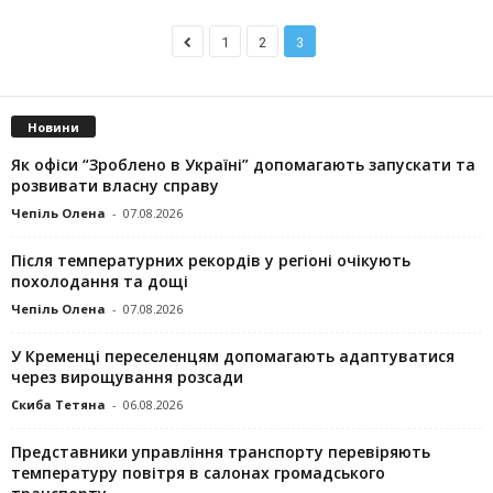
1
2
3
Новини
Як офіси “Зроблено в Україні” допомагають запускaти та
розвивати власну справу
Чепіль Олена
-
07.08.2026
Після температурних рекордів у регіоні очікують
похолодання та дощі
Чепіль Олена
-
07.08.2026
У Кременці переселенцям допомагають адаптуватися
через вирощування розсади
Скиба Тетяна
-
06.08.2026
Представники управління транспорту перевіряють
температуру повітря в салонах громадського