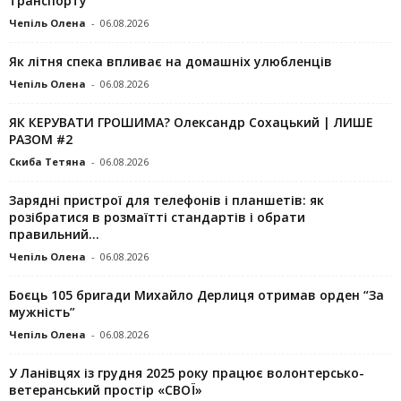
транспорту
Чепіль Олена
-
06.08.2026
Як літня спека впливає на домашніх улюбленців
Чепіль Олена
-
06.08.2026
ЯК КЕРУВАТИ ГРОШИМА? Олександр Сохацький | ЛИШЕ
РАЗОМ #2
Скиба Тетяна
-
06.08.2026
Зарядні пристрої для телефонів і планшетів: як
розібратися в розмаїтті стандартів і обрати
правильний...
Чепіль Олена
-
06.08.2026
Боєць 105 бригади Михайло Дерлиця отримав орден “За
мужність”
Чепіль Олена
-
06.08.2026
У Ланівцях із грудня 2025 року працює волонтерсько-
ветеранський простір «СВОЇ»