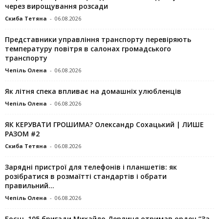
через вирощування розсади
Скиба Тетяна
-
06.08.2026
Представники управління транспорту перевіряють
температуру повітря в салонах громадського
транспорту
Чепіль Олена
-
06.08.2026
Як літня спека впливає на домашніх улюбленців
Чепіль Олена
-
06.08.2026
ЯК КЕРУВАТИ ГРОШИМА? Олександр Сохацький | ЛИШЕ
РАЗОМ #2
Скиба Тетяна
-
06.08.2026
Зарядні пристрої для телефонів і планшетів: як
розібратися в розмаїтті стандартів і обрати
правильний...
Чепіль Олена
-
06.08.2026
Боєць 105 бригади Михайло Дерлиця отримав орден “За