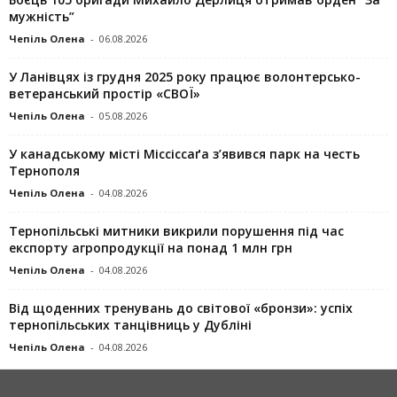
мужність”
Чепіль Олена
-
06.08.2026
У Ланівцях із грудня 2025 року працює волонтерсько-
ветеранський простір «СВОЇ»
Чепіль Олена
-
05.08.2026
У канадському місті Міссіссаґа з’явився парк на честь
Тернополя
Чепіль Олена
-
04.08.2026
Тернопільські митники викрили порушення під час
експорту агропродукції на понад 1 млн грн
Чепіль Олена
-
04.08.2026
Від щоденних тренувань до світової «бронзи»: успіх
тернопільських танцівниць у Дубліні
Чепіль Олена
-
04.08.2026