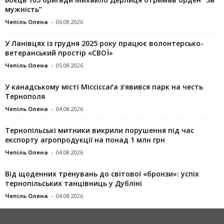
мужність”
Чепіль Олена
-
06.08.2026
У Ланівцях із грудня 2025 року працює волонтерсько-
ветеранський простір «СВОЇ»
Чепіль Олена
-
05.08.2026
У канадському місті Міссіссаґа з’явився парк на честь
Тернополя
Чепіль Олена
-
04.08.2026
Тернопільські митники викрили порушення під час
експорту агропродукції на понад 1 млн грн
Чепіль Олена
-
04.08.2026
Від щоденних тренувань до світової «бронзи»: успіх
тернопільських танцівниць у Дубліні
Чепіль Олена
-
04.08.2026