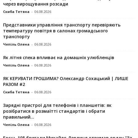
через вирощування розсади
Скиба Тетяна
-
06.08.2026
Представники управління транспорту перевіряють
температуру повітря в салонах громадського
транспорту
Чепіль Олена
-
06.08.2026
Як літня спека впливає на домашніх улюбленців
Чепіль Олена
-
06.08.2026
ЯК КЕРУВАТИ ГРОШИМА? Олександр Сохацький | ЛИШЕ
РАЗОМ #2
Скиба Тетяна
-
06.08.2026
Зарядні пристрої для телефонів і планшетів: як
розібратися в розмаїтті стандартів і обрати
правильний...
Чепіль Олена
-
06.08.2026
Боєць 105 бригади Михайло Дерлиця отримав орден “За