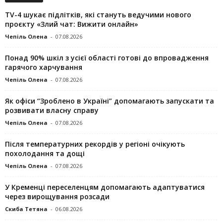
TV-4 шукає підлітків, які стануть ведучими нового
проєкту «Злий чат: Вижити онлайн»
Чепіль Олена
-
07.08.2026
Понад 90% шкіл з усієї області готові до впровадження
гарячого харчування
Чепіль Олена
-
07.08.2026
Як офіси “Зроблено в Україні” допомагають запускaти та
розвивати власну справу
Чепіль Олена
-
07.08.2026
Після температурних рекордів у регіоні очікують
похолодання та дощі
Чепіль Олена
-
07.08.2026
У Кременці переселенцям допомагають адаптуватися
через вирощування розсади
Скиба Тетяна
-
06.08.2026