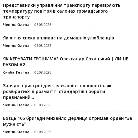
Представники управління транспорту перевіряють
температуру повітря в салонах громадського
транспорту
Чепіль Олена
-
06.08.2026
Як літня спека впливає на домашніх улюбленців
Чепіль Олена
-
06.08.2026
ЯК КЕРУВАТИ ГРОШИМА? Олександр Сохацький | ЛИШЕ
РАЗОМ #2
Скиба Тетяна
-
06.08.2026
Зарядні пристрої для телефонів і планшетів: як
розібратися в розмаїтті стандартів і обрати
правильний...
Чепіль Олена
-
06.08.2026
Боєць 105 бригади Михайло Дерлиця отримав орден “За
мужність”
Чепіль Олена
-
06.08.2026