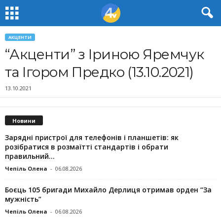
АКЦЕНТИ
“Акценти” з Іриною Яремчук
та Ігором Предко (13.10.2021)
13.10.2021
Новини
Зарядні пристрої для телефонів і планшетів: як
розібратися в розмаїтті стандартів і обрати
правильний...
Чепіль Олена
-
06.08.2026
Боєць 105 бригади Михайло Дерлиця отримав орден “За
мужність”
Чепіль Олена
-
06.08.2026