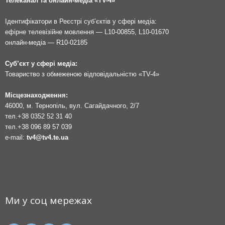
Телеканал та онлайн-медіа «TV-4»
Ідентифікатори в Реєстрі суб’єктів у сфері медіа:
ефірне телевізійне мовлення — L10-00855, L10-01670
онлайн-медіа — R10-02185
Суб’єкт у сфері медіа:
Товариство з обмеженою відповідальністю «TV-4»
Місцезнаходження:
46000, м. Тернопіль, вул. Сагайдачного, 2/7
тел.
+38 0352 52 31 40
тел.
+38 096 89 57 039
e-mail:
tv4@tv4.te.ua
Ми у соц мережах