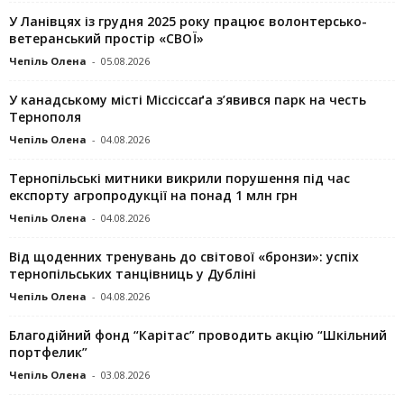
У Ланівцях із грудня 2025 року працює волонтерсько-
ветеранський простір «СВОЇ»
Чепіль Олена
-
05.08.2026
У канадському місті Міссіссаґа з’явився парк на честь
Тернополя
Чепіль Олена
-
04.08.2026
Тернопільські митники викрили порушення під час
експорту агропродукції на понад 1 млн грн
Чепіль Олена
-
04.08.2026
Від щоденних тренувань до світової «бронзи»: успіх
тернопільських танцівниць у Дубліні
Чепіль Олена
-
04.08.2026
Благодійний фонд “Карітас” проводить акцію “Шкільний
портфелик”
Чепіль Олена
-
03.08.2026