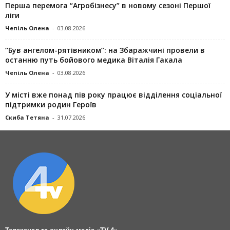
Перша перемога “Агробізнесу” в новому сезоні Першої
ліги
Чепіль Олена
-
03.08.2026
“Був ангелом-рятівником”: на Збаражчині провели в
останню путь бойового медика Віталія Гакала
Чепіль Олена
-
03.08.2026
У місті вже понад пів року працює відділення соціальної
підтримки родин Героїв
Скиба Тетяна
-
31.07.2026