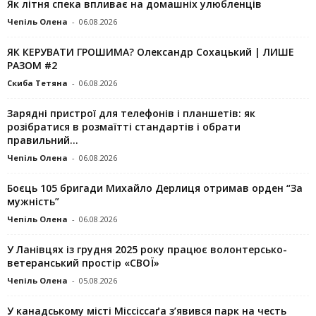
Як літня спека впливає на домашніх улюбленців
Чепіль Олена
-
06.08.2026
ЯК КЕРУВАТИ ГРОШИМА? Олександр Сохацький | ЛИШЕ
РАЗОМ #2
Скиба Тетяна
-
06.08.2026
Зарядні пристрої для телефонів і планшетів: як
розібратися в розмаїтті стандартів і обрати
правильний...
Чепіль Олена
-
06.08.2026
Боєць 105 бригади Михайло Дерлиця отримав орден “За
мужність”
Чепіль Олена
-
06.08.2026
У Ланівцях із грудня 2025 року працює волонтерсько-
ветеранський простір «СВОЇ»
Чепіль Олена
-
05.08.2026
У канадському місті Міссіссаґа з’явився парк на честь