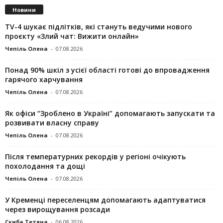
Новини
TV-4 шукає підлітків, які стануть ведучими нового
проєкту «Злий чат: Вижити онлайн»
Чепіль Олена
-
07.08.2026
Понад 90% шкіл з усієї області готові до впровадження
гарячого харчування
Чепіль Олена
-
07.08.2026
Як офіси “Зроблено в Україні” допомагають запускaти та
розвивати власну справу
Чепіль Олена
-
07.08.2026
Після температурних рекордів у регіоні очікують
похолодання та дощі
Чепіль Олена
-
07.08.2026
У Кременці переселенцям допомагають адаптуватися
через вирощування розсади
Скиба Тетяна
-
06.08.2026