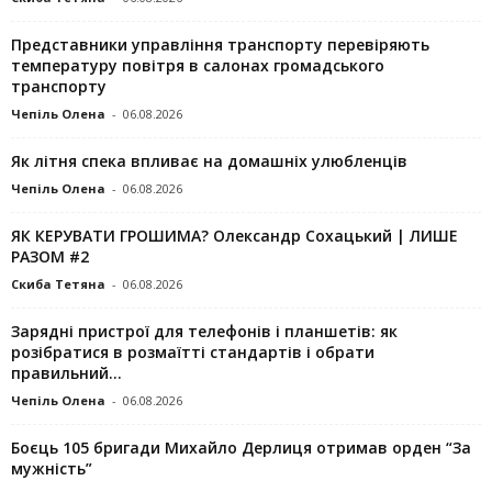
Представники управління транспорту перевіряють
температуру повітря в салонах громадського
транспорту
Чепіль Олена
-
06.08.2026
Як літня спека впливає на домашніх улюбленців
Чепіль Олена
-
06.08.2026
ЯК КЕРУВАТИ ГРОШИМА? Олександр Сохацький | ЛИШЕ
РАЗОМ #2
Скиба Тетяна
-
06.08.2026
Зарядні пристрої для телефонів і планшетів: як
розібратися в розмаїтті стандартів і обрати
правильний...
Чепіль Олена
-
06.08.2026
Боєць 105 бригади Михайло Дерлиця отримав орден “За
мужність”