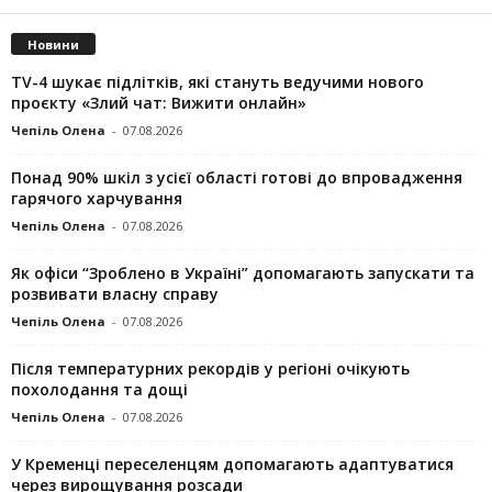
Новини
TV-4 шукає підлітків, які стануть ведучими нового
проєкту «Злий чат: Вижити онлайн»
Чепіль Олена
-
07.08.2026
Понад 90% шкіл з усієї області готові до впровадження
гарячого харчування
Чепіль Олена
-
07.08.2026
Як офіси “Зроблено в Україні” допомагають запускaти та
розвивати власну справу
Чепіль Олена
-
07.08.2026
Після температурних рекордів у регіоні очікують
похолодання та дощі
Чепіль Олена
-
07.08.2026
У Кременці переселенцям допомагають адаптуватися
через вирощування розсади