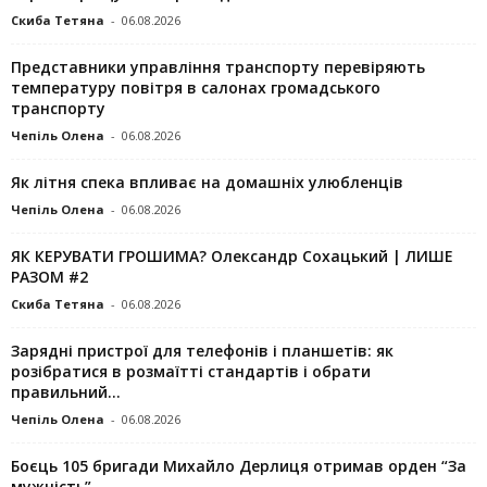
Скиба Тетяна
-
06.08.2026
Представники управління транспорту перевіряють
температуру повітря в салонах громадського
транспорту
Чепіль Олена
-
06.08.2026
Як літня спека впливає на домашніх улюбленців
Чепіль Олена
-
06.08.2026
ЯК КЕРУВАТИ ГРОШИМА? Олександр Сохацький | ЛИШЕ
РАЗОМ #2
Скиба Тетяна
-
06.08.2026
Зарядні пристрої для телефонів і планшетів: як
розібратися в розмаїтті стандартів і обрати
правильний...
Чепіль Олена
-
06.08.2026
Боєць 105 бригади Михайло Дерлиця отримав орден “За
мужність”