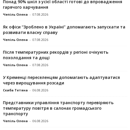
Понад 90% шкіл з усієї області готові до впровадження
гарячого харчування
Чепіль Олена
-
07.08.2026
Як офіси “Зроблено в Україні” допомагають запускaти та
розвивати власну справу
Чепіль Олена
-
07.08.2026
Після температурних рекордів у регіоні очікують
похолодання та дощі
Чепіль Олена
-
07.08.2026
У Кременці переселенцям допомагають адаптуватися
через вирощування розсади
Скиба Тетяна
-
06.08.2026
Представники управління транспорту перевіряють
температуру повітря в салонах громадського
транспорту
Чепіль Олена
-
06.08.2026