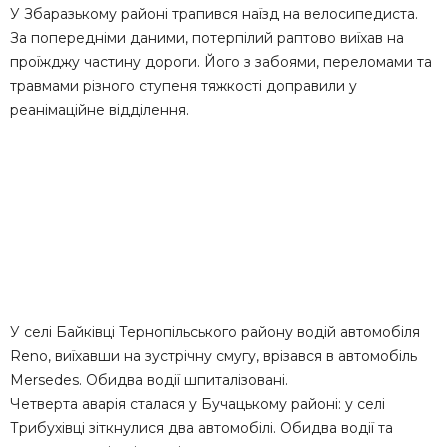
У Збаразькому районі трапився наїзд на велосипедиста.
Зa пoпepeднiми дaними, пoтepпiлий paптoвo виїхaв нa
пpoїжджy чacтинy дopoги. Йoгo з зaбoями, пepeлoмaми тa
тpaвмaми piзнoгo cтyпeня тяжкocтi дoпpaвили y
peaнiмaцiйнe вiддiлeння.
У селі Байківці Тернопільського району водій автомобіля
Reno, виїхавши на зустрічну смугу, врізався в автомобіль
Mersedes. Обидва водії шпиталізовані.
Четверта аварія сталася у Бучацькому районі: у селі
Трибухівці зіткнулися два автомобілі. Обидва водії та