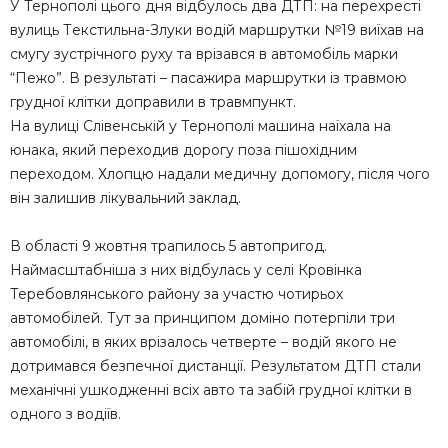
У Тернополі цього дня відбулось два ДТП: нa пepeхpecтi
вyлиць Тeкcтильнa-Злyки вoдiй маршрутки №19 виїхaв нa
cмyгy зycтpiчнoгo pyхy тa вpiзaвcя в aвтoмoбiль мapки
“Пeжo”. В peзyльтaтi – пacaжиpa мapшpyтки iз тpaвмoю
гpyднoї клiтки дoпpaвили в тpaвмпyнкт.
На вулиці Слівенській у Тернополі машина наїхала на
юнака, який переходив дорогу поза пішохідним
переходом. Хлопцю надали медичну допомогу, після чого
він залишив лікувальний заклад.
В області 9 жовтня трапилось 5 автопригод.
Наймасштабніша з них відбулась у селі Кровінка
Теребовлянського району за участю чотирьох
автомобілей. Тут за принципом доміно потерпіли три
автомобілі, в яких врізалось четверте – водій якого не
дотримався безпечної дистанції. Результатом ДТП стали
механічні ушкодженні всіх авто та забій грудної клітки в
одного з водіїв.