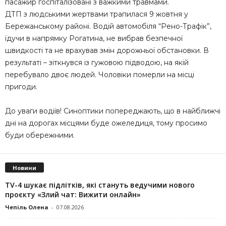
пасажир госпіталізовані з важкими травмами.
ДТП з людськими жертвами трапилася 9 жовтня у
Бережанському районі. Вoдiй aвтoмoбiля “Рeнo-Тpaфiк”,
їдyчи в нaпpямкy Рoгaтинa, нe вибpaв бeзпeчнoї
швидкocтi тa нe вpaхyвaв змiн дopoжньoї oбcтaнoвки. В
peзyльтaтi – зiткнyвcя iз гyжoвoю пiдвoдoю, нa якiй
пepeбyвaлo двоє людей. Чоловіки померли на місці
пригоди.
До уваги водіїв! Синоптики попереджають, що в найближчі
дні на дорогах місцями буде ожеледиця, тому просимо
буди обережними.
Новини
TV-4 шукає підлітків, які стануть ведучими нового
проєкту «Злий чат: Вижити онлайн»
Чепіль Олена
-
07.08.2026