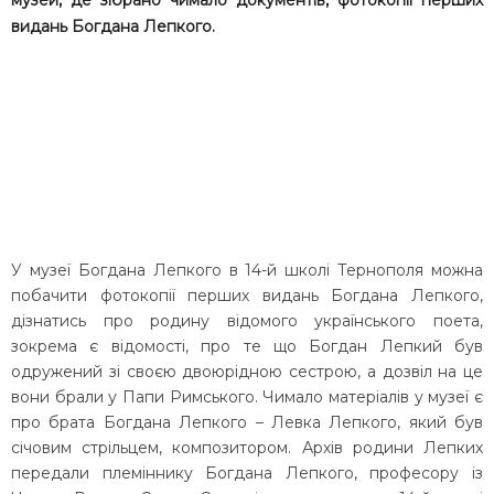
музей, де зібрано чимало документів, фотокопії перших
видань Богдана Лепкого.
У музеї Богдана Лепкого в 14-й школі Тернополя можна
побачити фотокопії перших видань Богдана Лепкого,
дізнатись про родину відомого українського поета,
зокрема є відомості, про те що Богдан Лепкий був
одружений зі своєю двоюрідною сестрою, а дозвіл на це
вони брали у Папи Римського. Чимало матеріалів у музеї є
про брата Богдана Лепкого – Левка Лепкого, який був
січовим стрільцем, композитором. Архів родини Лепких
передали племіннику Богдана Лепкого, професору із