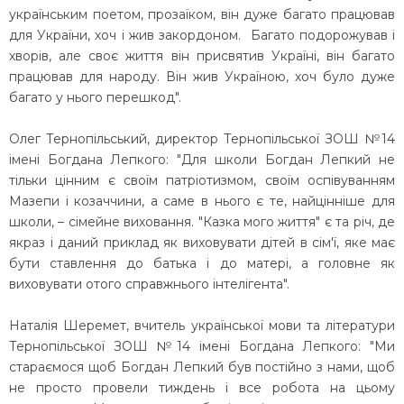
українським поетом, прозаїком, він дуже багато працював
для України, хоч і жив закордоном. Багато подорожував і
хворів, але своє життя він присвятив Україні, він багато
працював для народу. Він жив Україною, хоч було дуже
багато у нього перешкод".
Олег Тернопільський, директор Тернопільської ЗОШ №14
імені Богдана Лепкого: "Для школи Богдан Лепкий не
тільки цінним є своїм патріотизмом, своїм оспівуванням
Мазепи і козаччини, а саме в нього є те, найцінніше для
школи, – сімейне виховання. "Казка мого життя" є та річ, де
якраз і даний приклад як виховувати дітей в сім'ї, яке має
бути ставлення до батька і до матері, а головне як
виховувати отого справжнього інтелігента".
Наталія Шеремет, вчитель української мови та літератури
Тернопільської ЗОШ №14 імені Богдана Лепкого: "Ми
стараємося щоб Богдан Лепкий був постійно з нами, щоб
не просто провели тиждень і все робота на цьому