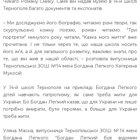
Чикаго Роману Смику. Саме він надав музею в 14-й школі
Тернополя багато документів та експонатів.
– Ми досліджуємо його біографію, читаємо різні твори, так
скурпульозно кожну поезію, роман читаємо. "Три
портрети" минулого року читали, "Казка мого життя" вже
прочитана. І не тільки через те, що наша школа носить
його ім'я, а й для загального розвитку, важливо знати, про
те, що він жив в нашій області, – розповіла випускниця
Тернопільської ЗОШ №14 імені Богдана Лепкого Катерина
Мукосій.
У 14-й школі Тернополя на прикладі Богдана Лепкого
дітей навчають патріотизму, як саме треба жити для
України. Бо Богдан Лепкий казав, що для України не лише
потрібно вмирати, бути героями, а більше для України
треба жити.
Уляна Масна, випускниця Тернопільської ЗОШ №14 імені
Богдана Лепкого: "Богдан Лепкий був відомим