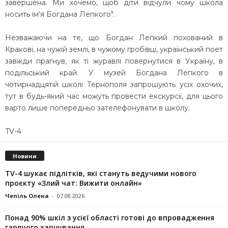
завершена. Ми хочемо, щоб діти відчули чому школа
носить ім'я Богдана Лепкого".
Незважаючи на те, що Богдан Лепкий похований в
Кракові, на чужій землі, в чужому гробівці, український поет
завжди прагнув, як ті журавлі повернутися в Україну, в
подільський край. У музей Богдана Лепкого в
чотирнадцятій школі Тернополя запрошують усіх охочих,
тут в будь-який час можуть провести екскурсії, для цього
варто лише попередньо зателефонувати в школу.
TV-4
Новини
TV-4 шукає підлітків, які стануть ведучими нового
проєкту «Злий чат: Вижити онлайн»
Чепіль Олена
-
07.08.2026
Понад 90% шкіл з усієї області готові до впровадження
гарячого харчування