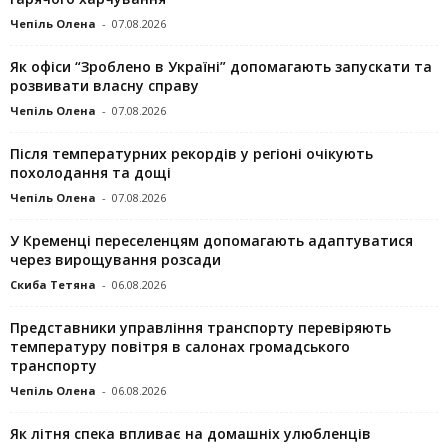
Чепіль Олена
-
07.08.2026
Як офіси “Зроблено в Україні” допомагають запускaти та
розвивати власну справу
Чепіль Олена
-
07.08.2026
Після температурних рекордів у регіоні очікують
похолодання та дощі
Чепіль Олена
-
07.08.2026
У Кременці переселенцям допомагають адаптуватися
через вирощування розсади
Скиба Тетяна
-
06.08.2026
Представники управління транспорту перевіряють
температуру повітря в салонах громадського
транспорту
Чепіль Олена
-
06.08.2026
Як літня спека впливає на домашніх улюбленців