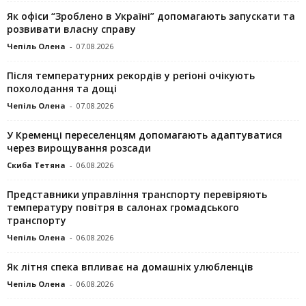
Як офіси “Зроблено в Україні” допомагають запускaти та
розвивати власну справу
Чепіль Олена
-
07.08.2026
Після температурних рекордів у регіоні очікують
похолодання та дощі
Чепіль Олена
-
07.08.2026
У Кременці переселенцям допомагають адаптуватися
через вирощування розсади
Скиба Тетяна
-
06.08.2026
Представники управління транспорту перевіряють
температуру повітря в салонах громадського
транспорту
Чепіль Олена
-
06.08.2026
Як літня спека впливає на домашніх улюбленців
Чепіль Олена
-
06.08.2026