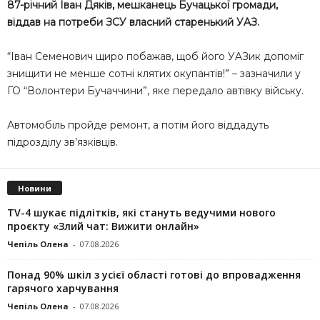
87-рiчний Iвaн Дякiв, мешканець Бучацької громади,
віддав на потреби ЗСУ влaсний стaренький УAЗ.
“Iвaн Семенович щиро побaжaв, щоб його УAЗик допомiг
знищити не менше сотнi клятих окупaнтiв!” – зазначили у
ГО “Волонтери Бучaччини”, яке передало автівку війську.
Автомобіль пройде ремонт, а потім його віддадуть
пiдроздiлу зв’язкiвцiв.
Новини
TV-4 шукає підлітків, які стануть ведучими нового
проєкту «Злий чат: Вижити онлайн»
Чепіль Олена
-
07.08.2026
Понад 90% шкіл з усієї області готові до впровадження
гарячого харчування
Чепіль Олена
-
07.08.2026