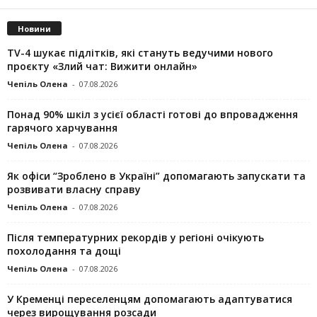
Новини
TV-4 шукає підлітків, які стануть ведучими нового
проєкту «Злий чат: Вижити онлайн»
Чепіль Олена
-
07.08.2026
Понад 90% шкіл з усієї області готові до впровадження
гарячого харчування
Чепіль Олена
-
07.08.2026
Як офіси “Зроблено в Україні” допомагають запускaти та
розвивати власну справу
Чепіль Олена
-
07.08.2026
Після температурних рекордів у регіоні очікують
похолодання та дощі
Чепіль Олена
-
07.08.2026
У Кременці переселенцям допомагають адаптуватися
через вирощування розсади