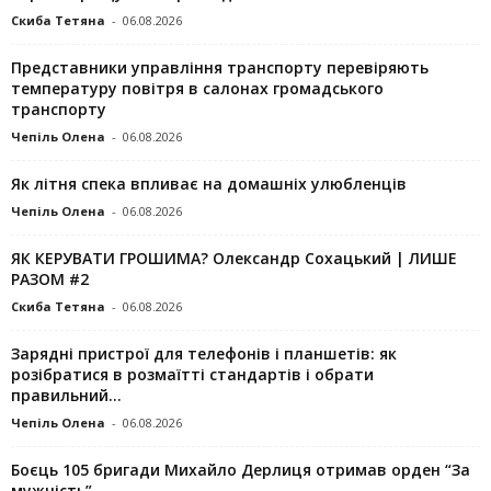
Скиба Тетяна
-
06.08.2026
Представники управління транспорту перевіряють
температуру повітря в салонах громадського
транспорту
Чепіль Олена
-
06.08.2026
Як літня спека впливає на домашніх улюбленців
Чепіль Олена
-
06.08.2026
ЯК КЕРУВАТИ ГРОШИМА? Олександр Сохацький | ЛИШЕ
РАЗОМ #2
Скиба Тетяна
-
06.08.2026
Зарядні пристрої для телефонів і планшетів: як
розібратися в розмаїтті стандартів і обрати
правильний...
Чепіль Олена
-
06.08.2026
Боєць 105 бригади Михайло Дерлиця отримав орден “За
мужність”