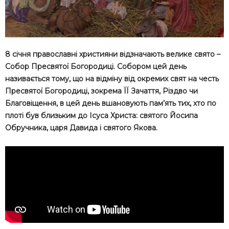
8 січня православні християни відзначають велике свято –
Собор Пресвятої Богородиці. Собором цей день
називається тому, що на відміну від окремих свят на честь
Пресвятої Богородиці, зокрема ЇЇ Зaчaття, Різдво чи
Благовіщення, в цей день вшановують пам’ять тих, хто по
плоті був близьким до Ісуса Христа: святого Йосипа
Обручника, царя Давида і святого Якова.