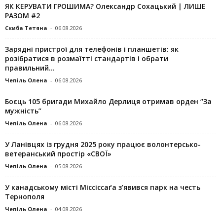
ЯК КЕРУВАТИ ГРОШИМА? Олександр Сохацький | ЛИШЕ
РАЗОМ #2
Скиба Тетяна
-
06.08.2026
Зарядні пристрої для телефонів і планшетів: як
розібратися в розмаїтті стандартів і обрати
правильний...
Чепіль Олена
-
06.08.2026
Боєць 105 бригади Михайло Дерлиця отримав орден “За
мужність”
Чепіль Олена
-
06.08.2026
У Ланівцях із грудня 2025 року працює волонтерсько-
ветеранський простір «СВОЇ»
Чепіль Олена
-
05.08.2026
У канадському місті Міссіссаґа з’явився парк на честь
Тернополя
Чепіль Олена
-
04.08.2026