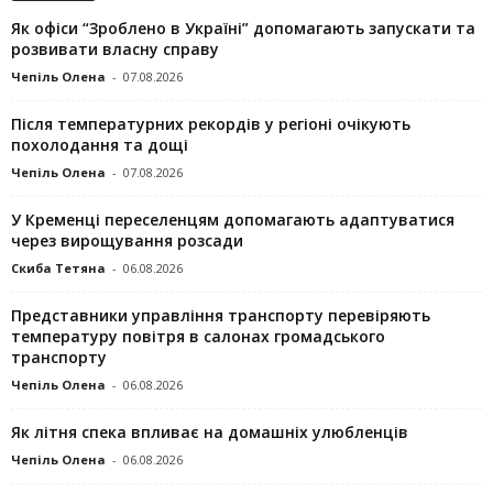
Як офіси “Зроблено в Україні” допомагають запускaти та
розвивати власну справу
Чепіль Олена
-
07.08.2026
Після температурних рекордів у регіоні очікують
похолодання та дощі
Чепіль Олена
-
07.08.2026
У Кременці переселенцям допомагають адаптуватися
через вирощування розсади
Скиба Тетяна
-
06.08.2026
Представники управління транспорту перевіряють
температуру повітря в салонах громадського
транспорту
Чепіль Олена
-
06.08.2026
Як літня спека впливає на домашніх улюбленців
Чепіль Олена
-
06.08.2026