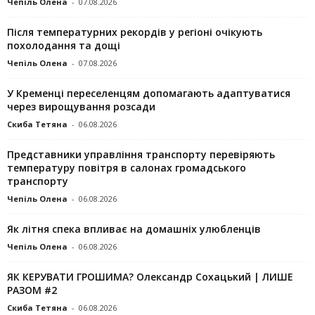
Чепіль Олена
-
07.08.2026
Після температурних рекордів у регіоні очікують
похолодання та дощі
Чепіль Олена
-
07.08.2026
У Кременці переселенцям допомагають адаптуватися
через вирощування розсади
Скиба Тетяна
-
06.08.2026
Представники управління транспорту перевіряють
температуру повітря в салонах громадського
транспорту
Чепіль Олена
-
06.08.2026
Як літня спека впливає на домашніх улюбленців
Чепіль Олена
-
06.08.2026
ЯК КЕРУВАТИ ГРОШИМА? Олександр Сохацький | ЛИШЕ
РАЗОМ #2
Скиба Тетяна
-
06.08.2026