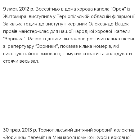
9 лист. 2012 р.
Всесвітньо відома хорова капела “Орея” із
Житомира виступила у Тернопільській обласній філармонії.
За кілька годин до виступу її керівник Олександр Вацек
провів майстер-клас для нашої народної хорової капели
“Зоринка”. Разом із дітьми він заново розівчив кілька пісень
з репертуару “Зоринки”, показав кілька номерів, які
виконують його вихованці, і змусив співати та аплодувати
стоячи весь зал.
30 трав. 2013 р.
Тернопільський дитячий хоровий колектив
«Зоринка» переміг на Міжнародному конкурсі церковної