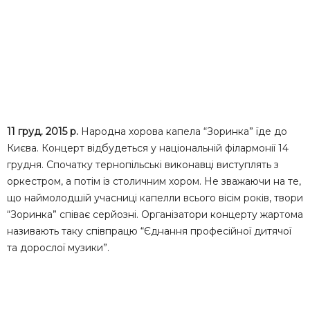
11 груд. 2015 р.
Народна хорова капела “Зоринка” їде до
Києва. Концерт відбудеться у національній філармонії 14
грудня. Спочатку тернопільські виконавці виступлять з
оркестром, а потім із столичним хором. Не зважаючи на те,
що наймолодшій учасниці капелли всього вісім років, твори
“Зоринка” співає серйозні. Організатори концерту жартома
називають таку співпрацю “Єднання професійної дитячої
та дорослої музики”.