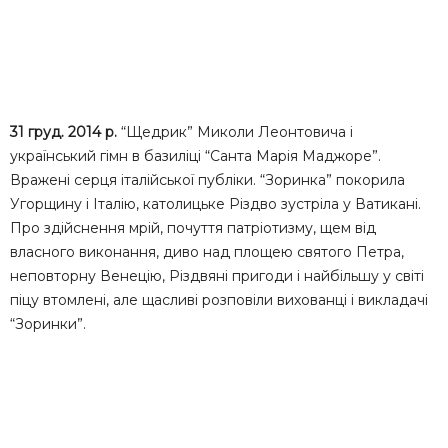
31 груд. 2014 р.
“Щедрик” Миколи Леонтовича і
український гімн в базиліці “Санта Марія Маджоре”.
Вражені серця італійської публіки. “Зоринка” покорила
Угорщину і Італію, католицьке Різдво зустріла у Ватикані.
Про здійснення мрій, почуття патріотизму, щем від
власного виконання, диво над площею святого Петра,
неповторну Венецію, Різдвяні пригоди і найбільшу у світі
піцу втомлені, але щасливі розповіли вихованці і викладачі
“Зоринки”.