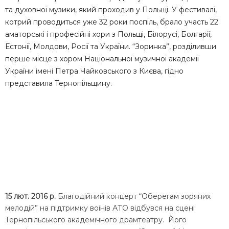
та духовної музики, який проходив у Польщі. У фестивалі,
котрий проводиться уже 32 роки поспіль, брало участь 22
аматорські і професійні хори з Польщі, Білорусі, Болгарії,
Естонії, Молдови, Росії та України. “Зоринка”, розділивши
перше місце з хором Національної музичної академії
України імені Петра Чайковського з Києва, гідно
представила Тернопільщину.
15 лют. 2016 р.
Благодійний концерт “Оберегам зоряних
мелодій” на підтримку воїнів АТО відбувся на сцені
Тернопільського академічного драмтеатру. Його