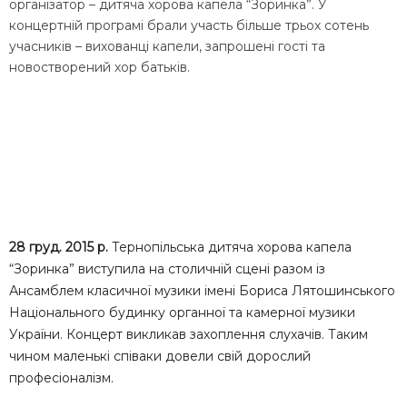
організатор – дитяча хорова капела “Зоринка”. У
концертній програмі брали участь більше трьох сотень
учасників – вихованці капели, запрошені гості та
новостворений хор батьків.
28 груд. 2015 р.
Тернопільська дитяча хорова капела
“Зоринка” виступила на столичній сцені разом із
Ансамблем класичної музики імені Бориса Лятошинського
Національного будинку органної та камерної музики
України. Концерт викликав захоплення слухачів. Таким
чином маленькі співаки довели свій дорослий
професіоналізм.