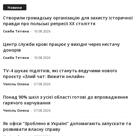
Новини
Створили громадську організацію для захисту історичної
правди про польські репресії ХХ століття
Скиба Тетяна
-
10.08.2026
Центр служби крові працює у вихідні через нестачу
донорів
Скиба Тетяна
-
10.08.2026
TV-4 шукає підлітків, які стануть ведучими нового
проєкту «Злий чат: Вижити онлайн»
Чепіль Олена
-
07.08.2026
Понад 90% шкіл з усієї області готові до впровадження
гарячого харчування
Чепіль Олена
-
07.08.2026
Як офіси “Зроблено в Україні” допомагають запускaти та
розвивати власну справу