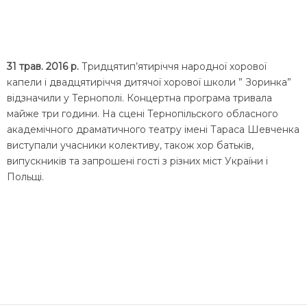
31 трав. 2016 р.
Тридцятип’ятиріччя народної хорової
капели і двадцятиріччя дитячої хорової школи ” Зоринка”
відзначили у Тернополі. Концертна програма тривала
майже три години. На сцені Тернопільского обласного
академічного драматичного театру імені Тараса Шевченка
виступали учасники колективу, також хор батьків,
випускників та запрошені гості з різних міст України і
Польщі.