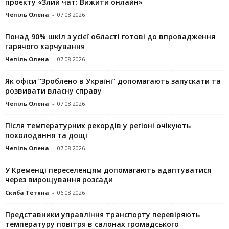
проєкту «Злий чат: Вижити онлайн»
Чепіль Олена
-
07.08.2026
Понад 90% шкіл з усієї області готові до впровадження
гарячого харчування
Чепіль Олена
-
07.08.2026
Як офіси “Зроблено в Україні” допомагають запускaти та
розвивати власну справу
Чепіль Олена
-
07.08.2026
Після температурних рекордів у регіоні очікують
похолодання та дощі
Чепіль Олена
-
07.08.2026
У Кременці переселенцям допомагають адаптуватися
через вирощування розсади
Скиба Тетяна
-
06.08.2026
Представники управління транспорту перевіряють
температуру повітря в салонах громадського