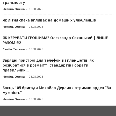
транспорту
Чепіль Олена
-
06.08.2026
Як літня спека впливає на домашніх улюбленців
Чепіль Олена
-
06.08.2026
ЯК КЕРУВАТИ ГРОШИМА? Олександр Сохацький | ЛИШЕ
РАЗОМ #2
Скиба Тетяна
-
06.08.2026
Зарядні пристрої для телефонів і планшетів: як
розібратися в розмаїтті стандартів і обрати
правильний...
Чепіль Олена
-
06.08.2026
Боєць 105 бригади Михайло Дерлиця отримав орден “За
мужність”
Чепіль Олена
-
06.08.2026