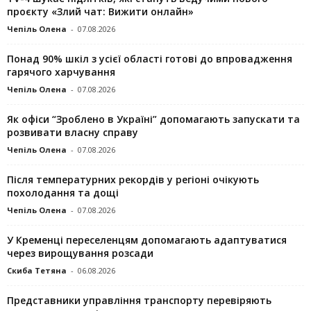
проєкту «Злий чат: Вижити онлайн»
Чепіль Олена
-
07.08.2026
Понад 90% шкіл з усієї області готові до впровадження
гарячого харчування
Чепіль Олена
-
07.08.2026
Як офіси “Зроблено в Україні” допомагають запускaти та
розвивати власну справу
Чепіль Олена
-
07.08.2026
Після температурних рекордів у регіоні очікують
похолодання та дощі
Чепіль Олена
-
07.08.2026
У Кременці переселенцям допомагають адаптуватися
через вирощування розсади
Скиба Тетяна
-
06.08.2026
Представники управління транспорту перевіряють