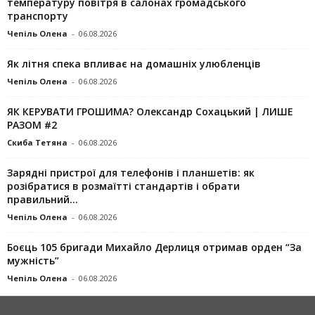
температуру повітря в салонах громадського
транспорту
Чепіль Олена
-
06.08.2026
Як літня спека впливає на домашніх улюбленців
Чепіль Олена
-
06.08.2026
ЯК КЕРУВАТИ ГРОШИМА? Олександр Сохацький | ЛИШЕ
РАЗОМ #2
Скиба Тетяна
-
06.08.2026
Зарядні пристрої для телефонів і планшетів: як
розібратися в розмаїтті стандартів і обрати
правильний...
Чепіль Олена
-
06.08.2026
Боєць 105 бригади Михайло Дерлиця отримав орден “За
мужність”
Чепіль Олена
-
06.08.2026