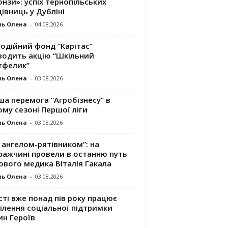
нзи»: успіх тернопільських
івниць у Дубліні
ль Олена
-
04.08.2026
одійний фонд “Карітас”
водить акцію “Шкільний
тфелик”
ль Олена
-
03.08.2026
а перемога “Агробізнесу” в
му сезоні Першої ліги
ль Олена
-
03.08.2026
 ангелом-рятівником”: на
ражчині провели в останню путь
ового медика Віталія Гакала
ль Олена
-
03.08.2026
сті вже понад пів року працює
ілення соціальної підтримки
ин Героїв