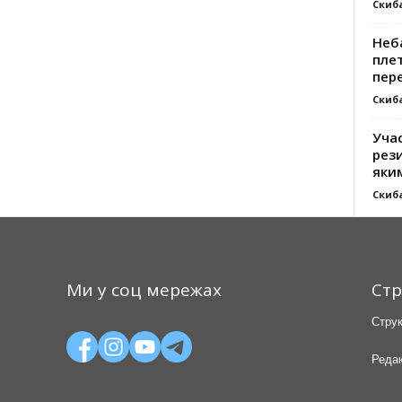
Скиб
Неб
плет
пер
Скиб
Уча
рези
яки
Скиб
Ми у соц мережах
Стр
Струк
Редак