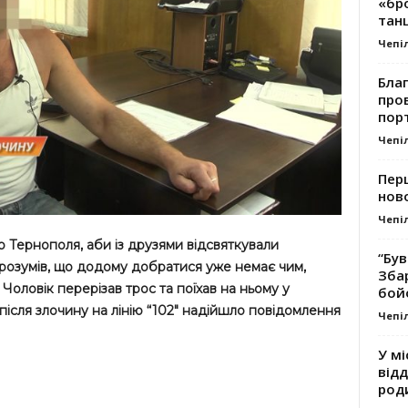
«бро
танц
Чепі
Благ
про
пор
Чепі
Перш
ново
Чепі
о Тернополя, аби із друзями відсвяткували
“Був
розумів, що додому добратися уже немає чим,
Зба
оловік перерізав трос та поїхав на ньому у
бой
 після злочину на лінію “102″ надійшло повідомлення
Чепі
У мі
відд
род