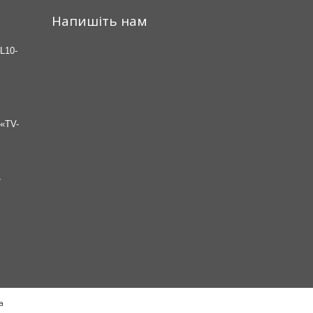
Напишіть нам
L10-
«TV-
7
а