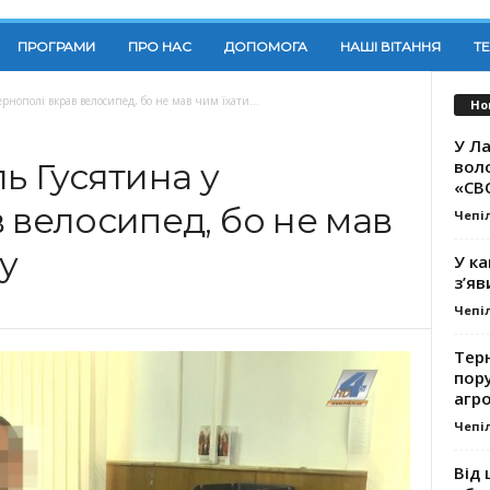
ПРОГРАМИ
ПРО НАС
ДОПОМОГА
НАШІ ВІТАННЯ
Т
рнополі вкрав велосипед, бо не мав чим їхати...
Но
У Ла
вол
ь Гусятина у
«СВ
 велосипед, бо не мав
Чепі
у
У ка
з’яв
Чепі
Тер
пору
агро
Чепі
Від 