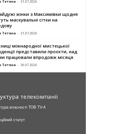
а Тетяна
-
31.07.2026
айдужі жінки з Максимівки щодня
уть маскувальні сітки на
едову
а Тетяна
-
31.07.2026
сниці міжнародної мистецької
денції представили проєкти, над
ми працювали впродовж місяця
а Тетяна
-
30.07.2026
уктура телекомпанії
тура власності ТОВ TV-4
ційний статут