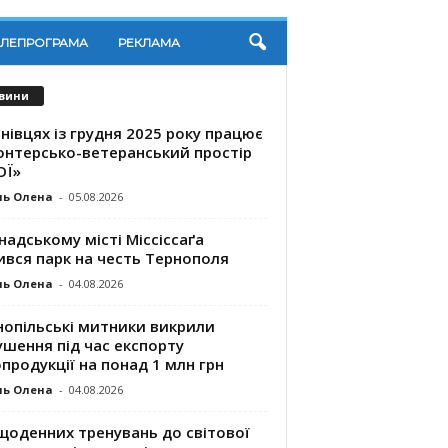
ЕЛЕПРОГРАМА
РЕКЛАМА
вини
нівцях із грудня 2025 року працює
онтерсько-ветеранський простір
ОЇ»
ль Олена
-
05.08.2026
надському місті Міссіссаґа
ився парк на честь Тернополя
ль Олена
-
04.08.2026
нопільські митники викрили
шення під час експорту
продукції на понад 1 млн грн
ль Олена
-
04.08.2026
щоденних тренувань до світової