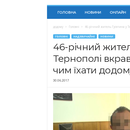
ГОЛОВНА
НОВИНИ
ОНЛАЙН
додому
Головні
46-річний житель Гусятина у Те
ГОЛОВНІ
НАДЗВИЧАЙНЕ
НОВИНИ
46-річний жител
Тернополі вкрав
чим їхати додом
30.06.2017