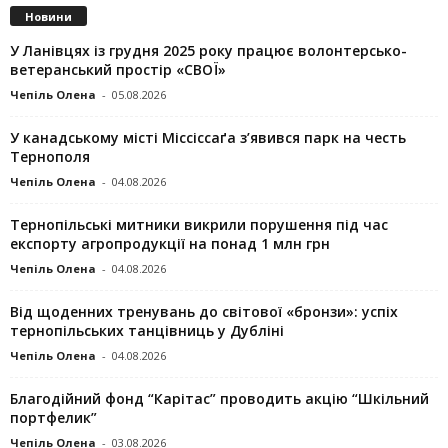
Новини
У Ланівцях із грудня 2025 року працює волонтерсько-
ветеранський простір «СВОЇ»
Чепіль Олена
-
05.08.2026
У канадському місті Міссіссаґа з’явився парк на честь
Тернополя
Чепіль Олена
-
04.08.2026
Тернопільські митники викрили порушення під час
експорту агропродукції на понад 1 млн грн
Чепіль Олена
-
04.08.2026
Від щоденних тренувань до світової «бронзи»: успіх
тернопільських танцівниць у Дубліні
Чепіль Олена
-
04.08.2026
Благодійний фонд “Карітас” проводить акцію “Шкільний
портфелик”
Чепіль Олена
-
03.08.2026