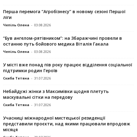
Перша перемога “Агробізнесу” в новому сезоні Першої
ліги
Чепіль Олена
-
03.08.2026
“Був ангелом-рятівником”: на Збаражчині провели в
останню путь бойового медика Віталія Гакала
Чепіль Олена
-
03.08.2026
У місті вже понад пів року працює відділення соціальної
підтримки родин Героїв
Скиба Тетяна
-
31.07.2026
Небайдужі жінки з Максимівки щодня плетуть
маскувальні сітки на передову
Скиба Тетяна
-
31.07.2026
Учасниці міжнародної мистецької резиденції
представили проєкти, над якими працювали впродовж
місяця