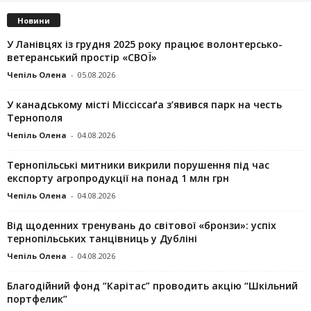
Новини
У Ланівцях із грудня 2025 року працює волонтерсько-
ветеранський простір «СВОЇ»
Чепіль Олена
-
05.08.2026
У канадському місті Міссіссаґа з’явився парк на честь
Тернополя
Чепіль Олена
-
04.08.2026
Тернопільські митники викрили порушення під час
експорту агропродукції на понад 1 млн грн
Чепіль Олена
-
04.08.2026
Від щоденних тренувань до світової «бронзи»: успіх
тернопільських танцівниць у Дубліні
Чепіль Олена
-
04.08.2026
Благодійний фонд “Карітас” проводить акцію “Шкільний
портфелик”