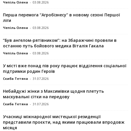
Чепіль Олена
-
03.08.2026
Перша перемога “Агробізнесу” в новому сезоні Першої
ліги
Чепіль Олена
-
03.08.2026
“Був ангелом-рятівником”: на Збаражчині провели в
останню путь бойового медика Віталія Гакала
Чепіль Олена
-
03.08.2026
У місті вже понад пів року працює відділення соціальної
підтримки родин Героїв
Скиба Тетяна
-
31.07.2026
Небайдужі жінки з Максимівки щодня плетуть
маскувальні сітки на передову
Скиба Тетяна
-
31.07.2026
Учасниці міжнародної мистецької резиденції
представили проєкти, над якими працювали впродовж
місяця