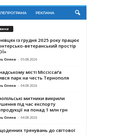
ЕЛЕПРОГРАМА
РЕКЛАМА
вини
нівцях із грудня 2025 року працює
онтерсько-ветеранський простір
ОЇ»
ль Олена
-
05.08.2026
надському місті Міссіссаґа
ився парк на честь Тернополя
ль Олена
-
04.08.2026
нопільські митники викрили
шення під час експорту
продукції на понад 1 млн грн
ль Олена
-
04.08.2026
щоденних тренувань до світової