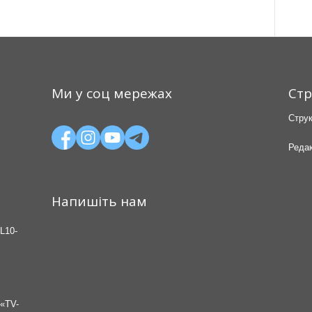
Ми у соц мережах
Стр
Струк
Редак
Напишіть нам
L10-
«TV-