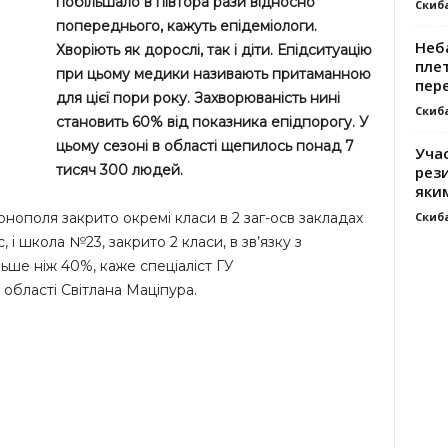
побільшало в півтора рази відносно
Скиб
попереднього, кажуть епідеміологи.
Неб
Хворіють як дорослі, так і діти. Епідситуацію
плет
при цьому медики називають притаманною
пер
для цієї пори року. Захворюваність нині
Скиб
становить 60% від показника епідпорогу. У
цьому сезоні в області щепилось понад 7
Уча
тисяч 300 людей.
рези
яки
Скиб
ернополя закрито окремі класи в 2 заг-осв закладах
, і школа №23, закрито 2 класи, в зв’язку з
льше ніж 40%, каже спеціаліст ГУ
області Світлана Маціпура.