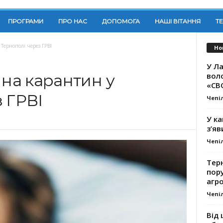
ПРОГРАМИ
ПРО НАС
ДОПОМОГА
НАШІ ВІТАННЯ
Т
 Тернополі через ГРВІ
Но
У Ла
вол
 на карантин у
«СВ
 ГРВІ
Чепі
У ка
з’яв
Чепі
Тер
пору
агро
Чепі
Від 