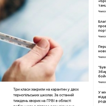
«бро
танц
Чепі
Благ
про
пор
Чепі
Перш
ново
Чепі
“Був
Зба
бой
Чепі
Три класи закрили на карантин у двох
У мі
тернопільських школах. За останній
відд
род
тиждень хворих на ГРВІ в області