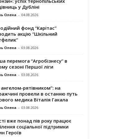
нзи»: успіх тернопільських
івниць у Дубліні
ль Олена
-
04.08.2026
одійний фонд “Карітас”
водить акцію “Шкільний
тфелик”
ль Олена
-
03.08.2026
а перемога “Агробізнесу” в
му сезоні Першої ліги
ль Олена
-
03.08.2026
 ангелом-рятівником”: на
ражчині провели в останню путь
ового медика Віталія Гакала
ль Олена
-
03.08.2026
сті вже понад пів року працює
ілення соціальної підтримки
ин Героїв