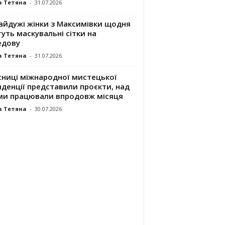
а Тетяна
-
31.07.2026
айдужі жінки з Максимівки щодня
уть маскувальні сітки на
едову
а Тетяна
-
31.07.2026
сниці міжнародної мистецької
денції представили проєкти, над
ми працювали впродовж місяця
а Тетяна
-
30.07.2026