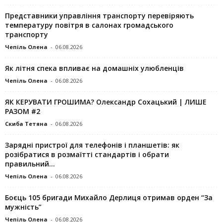
Представники управління транспорту перевіряють
температуру повітря в салонах громадського
транспорту
Чепіль Олена
-
06.08.2026
Як літня спека впливає на домашніх улюбленців
Чепіль Олена
-
06.08.2026
ЯК КЕРУВАТИ ГРОШИМА? Олександр Сохацький | ЛИШЕ
РАЗОМ #2
Скиба Тетяна
-
06.08.2026
Зарядні пристрої для телефонів і планшетів: як
розібратися в розмаїтті стандартів і обрати
правильний...
Чепіль Олена
-
06.08.2026
Боєць 105 бригади Михайло Дерлиця отримав орден “За
мужність”
Чепіль Олена
-
06.08.2026