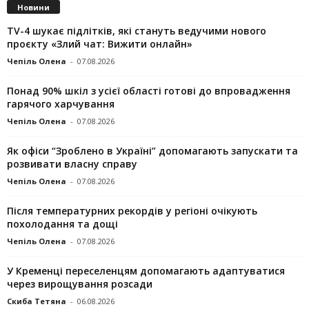
Новини
TV-4 шукає підлітків, які стануть ведучими нового
проєкту «Злий чат: Вижити онлайн»
Чепіль Олена
-
07.08.2026
Понад 90% шкіл з усієї області готові до впровадження
гарячого харчування
Чепіль Олена
-
07.08.2026
Як офіси “Зроблено в Україні” допомагають запускaти та
розвивати власну справу
Чепіль Олена
-
07.08.2026
Після температурних рекордів у регіоні очікують
похолодання та дощі
Чепіль Олена
-
07.08.2026
У Кременці переселенцям допомагають адаптуватися
через вирощування розсади
Скиба Тетяна
-
06.08.2026