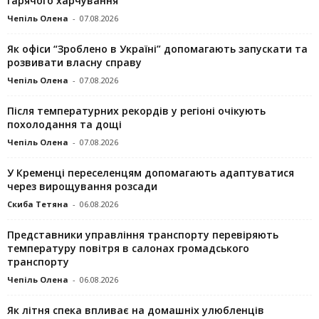
гарячого харчування
Чепіль Олена
-
07.08.2026
Як офіси “Зроблено в Україні” допомагають запускaти та
розвивати власну справу
Чепіль Олена
-
07.08.2026
Після температурних рекордів у регіоні очікують
похолодання та дощі
Чепіль Олена
-
07.08.2026
У Кременці переселенцям допомагають адаптуватися
через вирощування розсади
Скиба Тетяна
-
06.08.2026
Представники управління транспорту перевіряють
температуру повітря в салонах громадського
транспорту
Чепіль Олена
-
06.08.2026
Як літня спека впливає на домашніх улюбленців