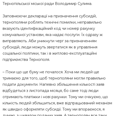
Тернопільської міської ради Володимир Сулима.
Заповнюючи декларації на призначення субсидій,
тернополяни роблять технічні помилки, неправильно
вказують ідентифікаційний код чи номер рахунку
комунальної установи, яка надає послуги. Їх одразу ж
виправляють. Аби уникнути черг за призначенням
субсидій, люди можуть звертатися як в управління
соціальної політики, так і в житлово-експлуатаційні
підприємства Тернополя.
– Поки що ще буму не почалося. Хоча ми людей ще
тримаємо для того, щоб тернополяни могли правильно
подати документи. Напевно збільшення кількості заяв
відбудеться з листопада місяця, бо саме тоді люди
отримають платіжки і нові рахунки. Тому ми очікуємо, що
кількість людей збільшиться, вже відпрацьований механізм
як швидко оформляти субсидії. Тому ми впораємося, я
думаю, з шквалом поданих заяв. А тернополян все таки