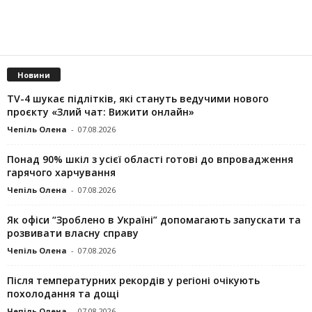
Новини
TV-4 шукає підлітків, які стануть ведучими нового
проєкту «Злий чат: Вижити онлайн»
Чепіль Олена
-
07.08.2026
Понад 90% шкіл з усієї області готові до впровадження
гарячого харчування
Чепіль Олена
-
07.08.2026
Як офіси “Зроблено в Україні” допомагають запускaти та
розвивати власну справу
Чепіль Олена
-
07.08.2026
Після температурних рекордів у регіоні очікують
похолодання та дощі
Чепіль Олена
-
07.08.2026