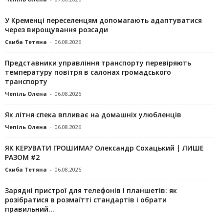
У Кременці переселенцям допомагають адаптуватися
через вирощування розсади
Скиба Тетяна
-
06.08.2026
Представники управління транспорту перевіряють
температуру повітря в салонах громадського
транспорту
Чепіль Олена
-
06.08.2026
Як літня спека впливає на домашніх улюбленців
Чепіль Олена
-
06.08.2026
ЯК КЕРУВАТИ ГРОШИМА? Олександр Сохацький | ЛИШЕ
РАЗОМ #2
Скиба Тетяна
-
06.08.2026
Зарядні пристрої для телефонів і планшетів: як
розібратися в розмаїтті стандартів і обрати
правильний...