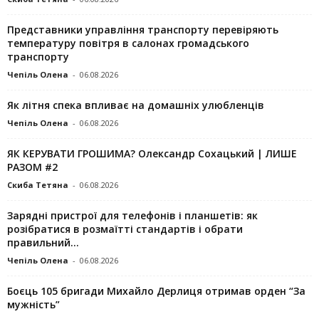
Представники управління транспорту перевіряють
температуру повітря в салонах громадського
транспорту
Чепіль Олена
-
06.08.2026
Як літня спека впливає на домашніх улюбленців
Чепіль Олена
-
06.08.2026
ЯК КЕРУВАТИ ГРОШИМА? Олександр Сохацький | ЛИШЕ
РАЗОМ #2
Скиба Тетяна
-
06.08.2026
Зарядні пристрої для телефонів і планшетів: як
розібратися в розмаїтті стандартів і обрати
правильний...
Чепіль Олена
-
06.08.2026
Боєць 105 бригади Михайло Дерлиця отримав орден “За
мужність”