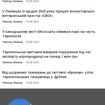
Чепіль Олена
-
06.08.2026
У Ланівцях із грудня 2025 року працює волонтерсько-
ветеранський простір «СВОЇ»
Чепіль Олена
-
05.08.2026
У канадському місті Міссіссаґа з’явився парк на честь
Тернополя
Чепіль Олена
-
04.08.2026
Тернопільські митники викрили порушення під час
експорту агропродукції на понад 1 млн грн
Чепіль Олена
-
04.08.2026
Від щоденних тренувань до світової «бронзи»: успіх
тернопільських танцівниць у Дубліні
Чепіль Олена
-
04.08.2026