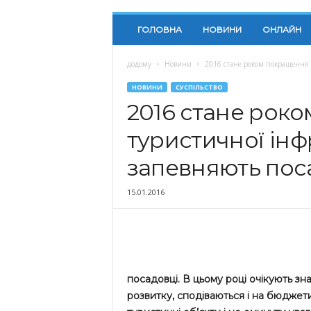
ГОЛОВНА
НОВИНИ
ОНЛАЙН
додому
Новини
2016 стане роком покращення 
НОВИНИ
СУСПІЛЬСТВО
2016 стане рок
туристичної інф
запевняють пос
15.01.2016
посадовці. В цьому році очікують з
розвитку, сподіваються і на бюджет