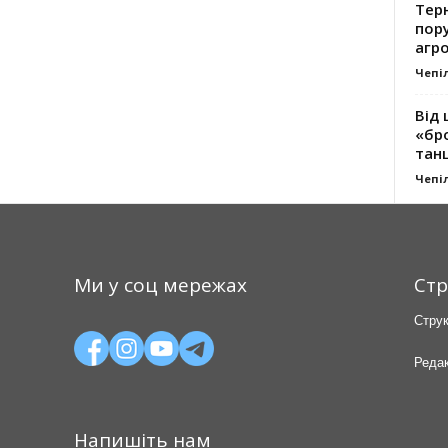
Тер
пору
агро
Чепі
Від 
«бро
танц
Чепі
Ми у соц мережах
Стр
Струк
Редак
Напишіть нам