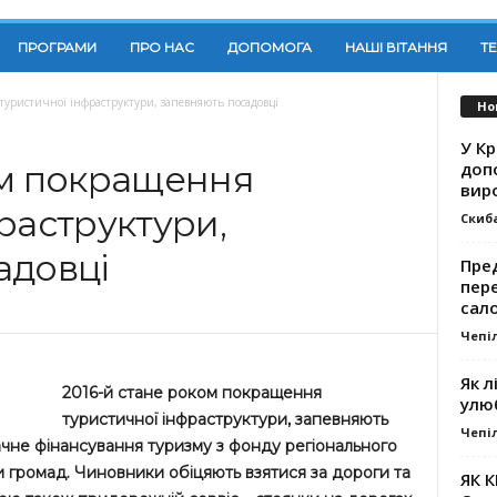
ПРОГРАМИ
ПРО НАС
ДОПОМОГА
НАШІ ВІТАННЯ
Т
туристичної інфраструктури, запевняють посадовці
Но
У К
доп
ом покращення
вир
раструктури,
Скиб
адовці
Пре
пер
сал
Чепі
Як л
2016-й стане роком покращення
улю
туристичної інфраструктури, запевняють
Чепі
начне фінансування туризму з фонду регіонального
и громад. Чиновники обіцяють взятися за дороги та
ЯК 