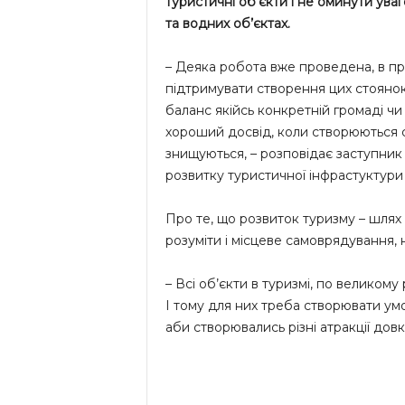
туристичні об’єкти і не оминути ува
та водних об’єктах.
– Деяка робота вже проведена, в пр
підтримувати створення цих стоянок 
баланс якійсь конкретній громаді ч
хороший досвід, коли створюються с
знищуються, – розповідає заступник
розвитку туристичної інфрастуктур
Про те, що розвиток туризму – шлях
розуміти і місцеве самоврядування,
– Всі об’єкти в туризмі, по великому 
І тому для них треба створювати умов
аби створювались різні атракції дов