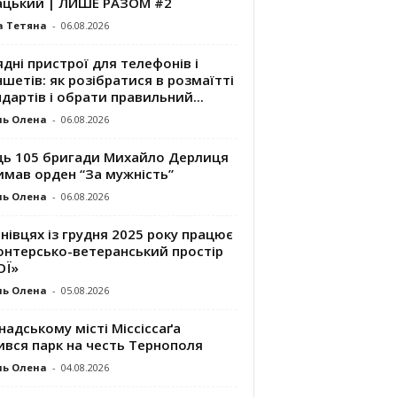
ацький | ЛИШЕ РАЗОМ #2
а Тетяна
-
06.08.2026
дні пристрої для телефонів і
шетів: як розібратися в розмаїтті
дартів і обрати правильний...
ль Олена
-
06.08.2026
ць 105 бригади Михайло Дерлиця
имав орден “За мужність”
ль Олена
-
06.08.2026
нівцях із грудня 2025 року працює
онтерсько-ветеранський простір
ОЇ»
ль Олена
-
05.08.2026
надському місті Міссіссаґа
ився парк на честь Тернополя
ль Олена
-
04.08.2026