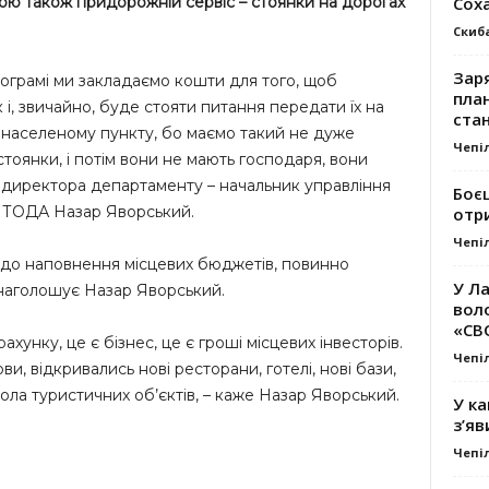
Сох
гою також придорожній сервіс – стоянки на дорогах
Скиб
Заря
ограмі ми закладаємо кошти для того, щоб
план
і, звичайно, буде стояти питання передати їх на
стан
и населеному пункту, бо маємо такий не дуже
Чепі
тоянки, і потім вони не мають господаря, вони
 директора департаменту – начальник управління
Боє
и ТОДА Назар Яворський.
отр
Чепі
 до наповнення місцевих бюджетів, повинно
У Ла
 наголошує Назар Яворський.
вол
«СВ
рахунку, це є бізнес, це є гроші місцевих інвесторів.
Чепі
и, відкривались нові ресторани, готелі, нові бази,
кола туристичних об’єктів, – каже Назар Яворський.
У ка
з’яв
Чепі