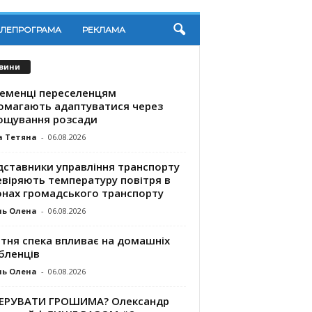
ЕЛЕПРОГРАМА
РЕКЛАМА
вини
ременці переселенцям
омагають адаптуватися через
ощування розсади
а Тетяна
-
06.08.2026
дставники управління транспорту
евіряють температуру повітря в
онах громадського транспорту
ль Олена
-
06.08.2026
ітня спека впливає на домашніх
бленців
ль Олена
-
06.08.2026
КЕРУВАТИ ГРОШИМА? Олександр