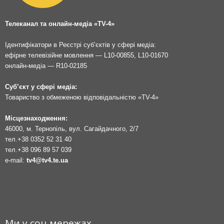
Телеканал та онлайн-медіа «TV-4»
Ідентифікатори в Реєстрі суб’єктів у сфері медіа:
ефірне телевізійне мовлення — L10-00855, L10-01670
онлайн-медіа — R10-02185
Суб’єкт у сфері медіа:
Товариство з обмеженою відповідальністю «TV-4»
Місцезнаходження:
46000, м. Тернопіль, вул. Сагайдачного, 2/7
тел.
+38 0352 52 31 40
тел.
+38 096 89 57 039
e-mail:
tv4@tv4.te.ua
Ми у соц мережах