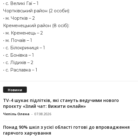
• с. Великі Гаї – 1
Чортківський район (2 особи):
• м. Чортків – 2
Кременецький район (8 осіб):
• м. Кременець – 2
• м. Почаїв – 1
• с. Білокриниця – 1
• с. Бонівка – 1
• с. Лідихів – 2
• с. Раславка – 1
Новини
TV-4 шукає підлітків, які стануть ведучими нового
проєкту «Злий чат: Вижити онлайн»
Чепіль Олена
-
07.08.2026
Понад 90% шкіл з усієї області готові до впровадження
гарячого харчування