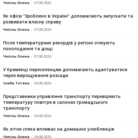
Чепіль Олена
-
07.08.2026
Як офіси “Зроблено в Україні” допомагають запускaти та
розвивати власну справу
Чепіль Олена
-
07.08.2026
Після температурних рекордів у регіоні очікують
похолодання та дощі
Чепіль Олена
-
07.08.2026
У Кременці переселенцям допомагають адаптуватися
через вирощування розсади
Скиба Тетяна
-
06.08.2026
Представники управління транспорту перевіряють
температуру повітря в салонах громадського
транспорту
Чепіль Олена
-
06.08.2026
Як літня спека впливає на домашніх улюбленців
Чепіль Олена
-
06.08.2026