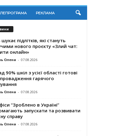
ЕЛЕПРОГРАМА
РЕКЛАМА
вини
 шукає підлітків, які стануть
учими нового проєкту «Злий чат:
ити онлайн»
ль Олена
-
07.08.2026
д 90% шкіл з усієї області готові
впровадження гарячого
чування
ль Олена
-
07.08.2026
фіси “Зроблено в Україні”
омагають запускaти та розвивати
ну справу
ль Олена
-
07.08.2026