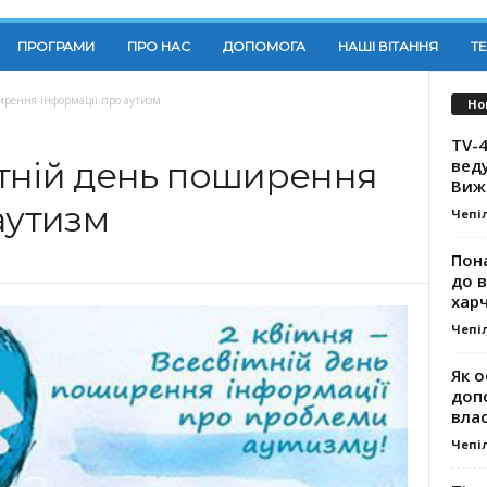
ПРОГРАМИ
ПРО НАС
ДОПОМОГА
НАШІ ВІТАННЯ
Т
ширення інформації про аутизм
Но
TV-4
вед
вітній день поширення
Виж
аутизм
Чепі
Пона
до 
хар
Чепі
Як о
доп
влас
Чепі