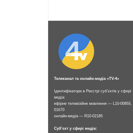
Телеканал та онлайн-медіа «TV-4»
Ідентифікатори в Реєстрі суб’єктів у сфері
медіа:
ефірне телевізійне мовлення — L10-00855, 
01670
онлайн-медіа — R10-02185
Суб’єкт у сфері медіа: