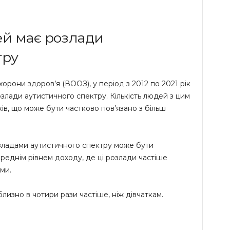
ей має розлади
тру
охорони здоров’я (ВООЗ), у період з 2012 по 2021 рік
злади аутистичного спектру. Кількість людей з цим
ків, що може бути частково пов’язано з більш
озладами аутистичного спектру може бути
середнім рівнем доходу, де ці розлади частіше
ми.
изно в чотири рази частіше, ніж дівчаткам.