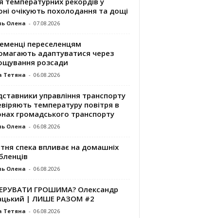
я температурних рекордів у
оні очікують похолодання та дощі
ль Олена
-
07.08.2026
ременці переселенцям
омагають адаптуватися через
ощування розсади
а Тетяна
-
06.08.2026
дставники управління транспорту
евіряють температуру повітря в
онах громадського транспорту
ль Олена
-
06.08.2026
ітня спека впливає на домашніх
бленців
ль Олена
-
06.08.2026
КЕРУВАТИ ГРОШИМА? Олександр
ацький | ЛИШЕ РАЗОМ #2
а Тетяна
-
06.08.2026