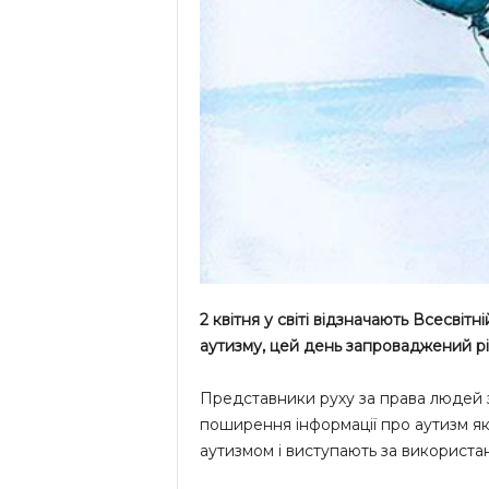
2 квітня у світі відзначають Всесві
аутизму, цей день запроваджений р
Представники руху за права людей 
поширення інформації про аутизм як
аутизмом і виступають за використа