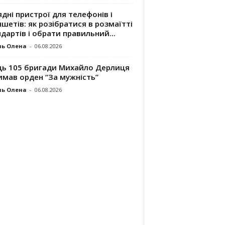
дні пристрої для телефонів і
шетів: як розібратися в розмаїтті
дартів і обрати правильний...
ль Олена
-
06.08.2026
ць 105 бригади Михайло Дерлиця
имав орден “За мужність”
ль Олена
-
06.08.2026