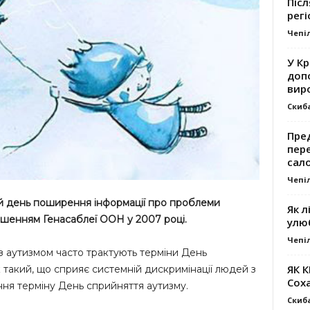
Післ
регі
Чепі
У К
доп
вир
Скиб
Пре
пер
сал
Чепі
тній день поширення інформації про проблеми
Як л
ішенням Генасаблеї ООН у 2007 році.
улю
Чепі
з аутизмом часто трактують терміни День
ЯК 
 такий, що сприяє системній дискримінації людей з
Сох
ння терміну День сприйняття аутизму.
Скиб