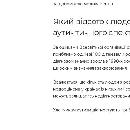
за допомогою медикаментів.
Який відсоток люд
аутичтичного спек
За оцінками Всесвітньої організації 
приблизно один зі 100 дітей мали ро
діагнозом значно зросла з 1990-х ро
широким визнанням захворювання.
Вважається, що кількість людей з р
недооцінена у країнах із низьким і 
можуть залишатись недіагностовани
Хлопчикам аутизм діагностують прибл