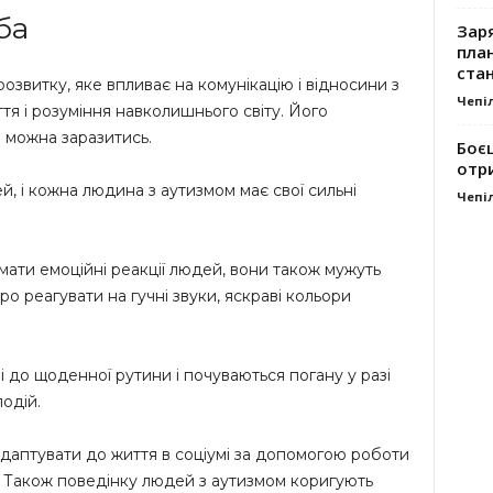
ба
Заря
план
стан
звитку, яке впливає на комунікацію і відносини з
Чепі
тя і розуміння навколишнього світу. Його
 можна заразитись.
Боє
отр
, і кожна людина з аутизмом має свої сильні
Чепі
ати емоційні реакції людей, вони також мужуть
ро реагувати на гучні звуки, яскраві кольори
 до щоденної рутини і почуваються погану у разі
одій.
даптувати до життя в соціумі за допомогою роботи
. Також поведінку людей з аутизмом коригують