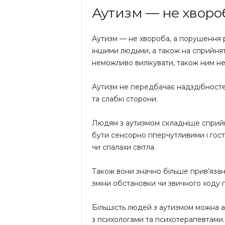
Аутизм — не хворо
Аутизм — не хвороба, а порушення ро
іншими людьми, а також на сприйнят
неможливо вилікувати, також ним не
Аутизм не передбачає надздібностей
та слабкі сторони.
Людям з аутизмом складніше сприйм
бути сенсорно гіперчутливими і гост
чи спалахи світла.
Також вони значно більше прив’язані
зміни обстановки чи звичного ходу п
Більшість людей з аутизмом можна а
з психологами та психотерапевтами