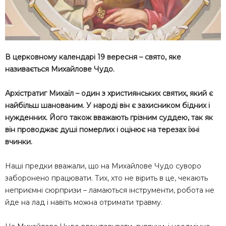
В церковному календарі 19 вересня – свято, яке
називається Михайлове Чудо.
Архістратиг Михаїл – один з християнських святих, який є
найбільш шанованим. У народі він є захисником бідних і
нужденних. Його також вважають грізним суддею, так як
він проводжає душі помeрлих і оцінює на терезах їхні
вчинки.
Наші предки вважали, що на Михайлове Чудо суворо
заборонено працювати. Тих, хто не вірить в це, чекають
неприємні сюрпризи – ламаються інструменти, робота не
йде на лад і навіть можна отримати трaвму.