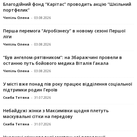
Благодійний фонд “Карітас” проводить акцію “Шкільний
портфелик”
Чепіль Олена
-
03.08.2026
Перша перемога “Агробізнесу” в новому сезоні Першої
ліги
Чепіль Олена
-
03.08.2026
“Був ангелом-рятівником”: на Збаражчині провели в
останню путь бойового медика Віталія Гакала
Чепіль Олена
-
03.08.2026
У місті вже понад пів року працює відділення соціальної
підтримки родин Героїв
Скиба Тетяна
-
31.07.2026
Небайдужі жінки з Максимівки щодня плетуть
маскувальні сітки на передову
Скиба Тетяна
-
31.07.2026