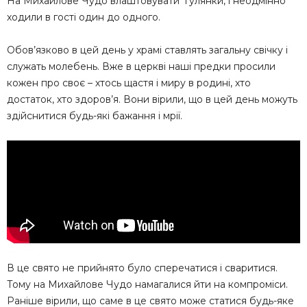
На Михайлове Чудо влаштовувати гулянки, і неодмінно
ходили в гості один до одного.
Обов’язково в цей день у храмі ставлять загальну свічку і
служать молебень. Вже в церкві наші предки просили
кожен про своє – хтось щастя і миру в родині, хто
достаток, хто здоров’я. Вони вірили, що в цей день можуть
здійснитися будь-які бажання і мрії.
В це свято не прийнято було сперечатися і сваритися.
Тому на Михайлове Чудо намагалися йти на компроміси.
Раніше вірили, що саме в це свято може статися будь-яке