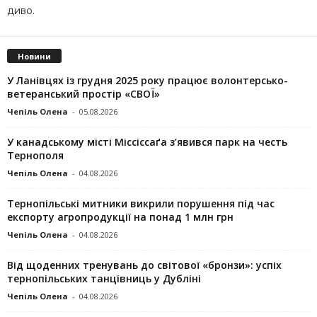
диво.
Новини
У Ланівцях із грудня 2025 року працює волонтерсько-
ветеранський простір «СВОЇ»
Чепіль Олена
-
05.08.2026
У канадському місті Міссіссаґа з’явився парк на честь
Тернополя
Чепіль Олена
-
04.08.2026
Тернопільські митники викрили порушення під час
експорту агропродукції на понад 1 млн грн
Чепіль Олена
-
04.08.2026
Від щоденних тренувань до світової «бронзи»: успіх
тернопільських танцівниць у Дубліні
Чепіль Олена
-
04.08.2026