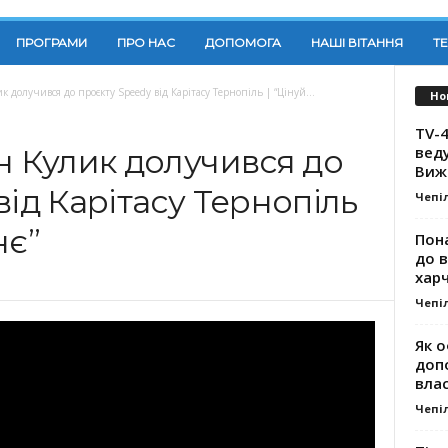
ПРОГРАМИ
ПРО НАС
ДОПОМОГА
НАШІ ВІТАННЯ
Т
 долучився до проєкту Speedy від Карітасу Тернопіль | “Цінуй...
Но
TV-4
вед
н Кулик долучився до
Виж
від Карітасу Тернопіль
Чепі
нє”
Пона
до 
хар
Чепі
Як о
доп
влас
Чепі