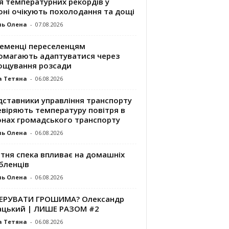
я температурних рекордів у
оні очікують похолодання та дощі
ль Олена
-
07.08.2026
ременці переселенцям
омагають адаптуватися через
ощування розсади
а Тетяна
-
06.08.2026
дставники управління транспорту
евіряють температуру повітря в
онах громадського транспорту
ль Олена
-
06.08.2026
ітня спека впливає на домашніх
бленців
ль Олена
-
06.08.2026
КЕРУВАТИ ГРОШИМА? Олександр
ацький | ЛИШЕ РАЗОМ #2
а Тетяна
-
06.08.2026