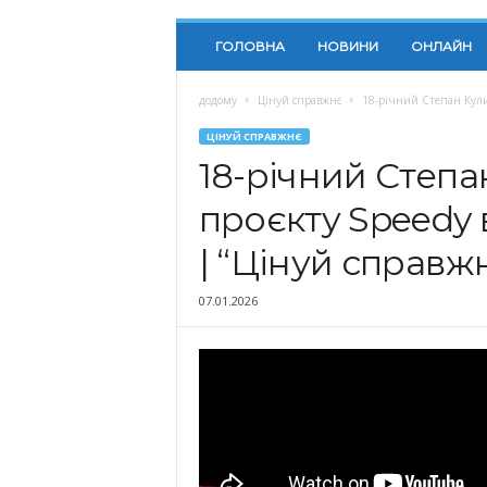
ГОЛОВНА
НОВИНИ
ОНЛАЙН
додому
Цінуй справжнє
18-річний Степан Кулик
ЦІНУЙ СПРАВЖНЄ
18-річний Степа
проєкту Speedy 
| “Цінуй справж
07.01.2026