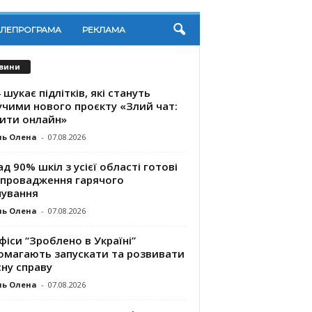
ЕЛЕПРОГРАМА
РЕКЛАМА
вини
 шукає підлітків, які стануть
учими нового проєкту «Злий чат:
ити онлайн»
ль Олена
-
07.08.2026
д 90% шкіл з усієї області готові
впровадження гарячого
чування
ль Олена
-
07.08.2026
фіси “Зроблено в Україні”
омагають запускaти та розвивати
ну справу
ль Олена
-
07.08.2026