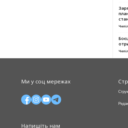
Заря
план
стан
Чепі
Боє
отр
Чепі
Ми у соц мережах
Стр
Струк
Редак
Напишіть нам