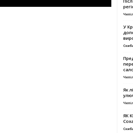
Післ
регі
Чепі
У К
доп
вир
Скиб
Пре
пер
сал
Чепі
Як л
улю
Чепі
ЯК 
Сох
Скиб