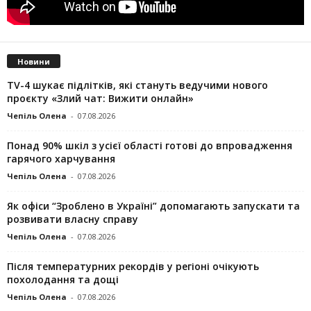
Новини
TV-4 шукає підлітків, які стануть ведучими нового
проєкту «Злий чат: Вижити онлайн»
Чепіль Олена
-
07.08.2026
Понад 90% шкіл з усієї області готові до впровадження
гарячого харчування
Чепіль Олена
-
07.08.2026
Як офіси “Зроблено в Україні” допомагають запускaти та
розвивати власну справу
Чепіль Олена
-
07.08.2026
Після температурних рекордів у регіоні очікують
похолодання та дощі
Чепіль Олена
-
07.08.2026