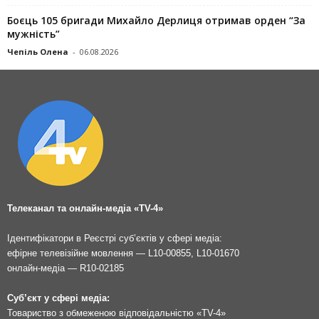
Боєць 105 бригади Михайло Дерлиця отримав орден “За
мужність”
Чепіль Олена
-
06.08.2026
Телеканал та онлайн-медіа «TV-4»
Ідентифікатори в Реєстрі суб’єктів у сфері медіа:
ефірне телевізійне мовлення — L10-00855, L10-01670
онлайн-медіа — R10-02185
Суб’єкт у сфері медіа:
Товариство з обмеженою відповідальністю «TV-4»