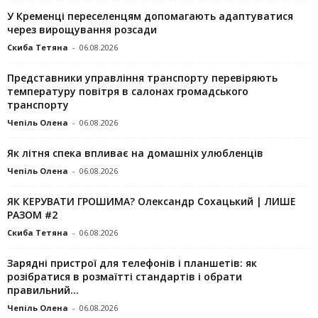
У Кременці переселенцям допомагають адаптуватися
через вирощування розсади
Скиба Тетяна
-
06.08.2026
Представники управління транспорту перевіряють
температуру повітря в салонах громадського
транспорту
Чепіль Олена
-
06.08.2026
Як літня спека впливає на домашніх улюбленців
Чепіль Олена
-
06.08.2026
ЯК КЕРУВАТИ ГРОШИМА? Олександр Сохацький | ЛИШЕ
РАЗОМ #2
Скиба Тетяна
-
06.08.2026
Зарядні пристрої для телефонів і планшетів: як
розібратися в розмаїтті стандартів і обрати
правильний...
Чепіль Олена
-
06.08.2026