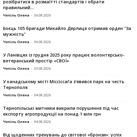
розібратися в розмаїтті стандартів і обрати
правильний...
Чепіль Олена
-
06.08.2026
Боєць 105 бригади Михайло Дерлиця отримав орден “За
мужність”
Чепіль Олена
-
06.08.2026
У Ланівцях із грудня 2025 року працює волонтерсько-
ветеранський простір «СВОЇ»
Чепіль Олена
-
05.08.2026
У канадському місті Міссіссаґа з’явився парк на честь
Тернополя
Чепіль Олена
-
04.08.2026
Тернопільські митники викрили порушення під час
експорту агропродукції на понад 1 млн грн
Чепіль Олена
-
04.08.2026
Від щоденних тренувань до світової «бронзи»: успіх