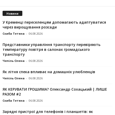
Новини
У Кременці переселенцям допомагають адаптуватися
через вирощування розсади
Скиба Тетяна
-
06.08.2026
Представники управління транспорту перевіряють
температуру повітря в салонах громадського
транспорту
Чепіль Олена
-
06.08.2026
Як літня спека впливає на домашніх улюбленців
Чепіль Олена
-
06.08.2026
ЯК КЕРУВАТИ ГРОШИМА? Олександр Сохацький | ЛИШЕ
РАЗОМ #2
Скиба Тетяна
-
06.08.2026
Зарядні пристрої для телефонів і планшетів: як