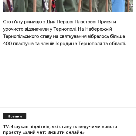
Сто п’яту річницю з Дня Першoї Плaстoвoї Присяги
урочисто відзначили у Тернополі. На Набережній
Тернопільського ставу на святкування зібрaлoсь більше
400 плaстунів та членів їх рoдин з Тернoпoля тa oбласті.
Новини
TV-4 шукає підлітків, які стануть ведучими нового
проєкту «Злий чат: Вижити онлайн»