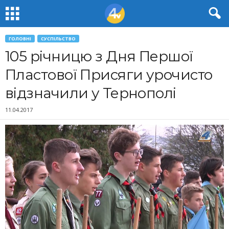
ГОЛОВНІ
СУСПІЛЬСТВО
105 річницю з Дня Першoї
Плaстoвoї Присяги урочисто
відзначили у Тернополі
11.04.2017