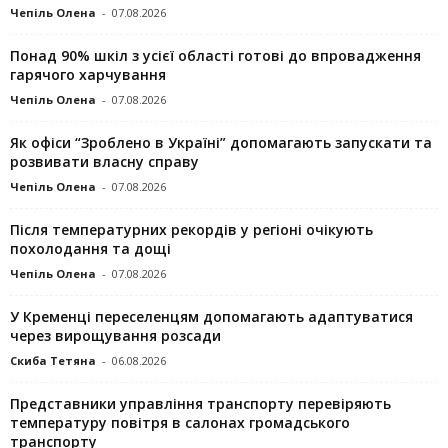
Чепіль Олена
-
07.08.2026
Понад 90% шкіл з усієї області готові до впровадження
гарячого харчування
Чепіль Олена
-
07.08.2026
Як офіси “Зроблено в Україні” допомагають запускaти та
розвивати власну справу
Чепіль Олена
-
07.08.2026
Після температурних рекордів у регіоні очікують
похолодання та дощі
Чепіль Олена
-
07.08.2026
У Кременці переселенцям допомагають адаптуватися
через вирощування розсади
Скиба Тетяна
-
06.08.2026
Представники управління транспорту перевіряють
температуру повітря в салонах громадського
транспорту