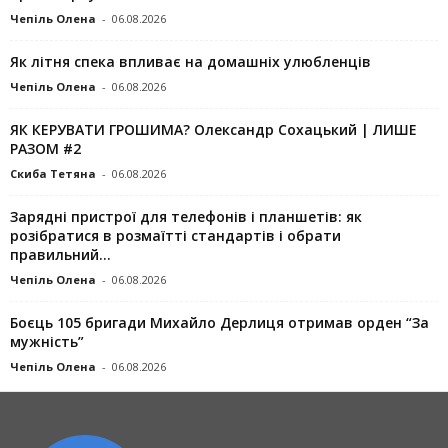
Чепіль Олена
-
06.08.2026
Як літня спека впливає на домашніх улюбленців
Чепіль Олена
-
06.08.2026
ЯК КЕРУВАТИ ГРОШИМА? Олександр Сохацький | ЛИШЕ
РАЗОМ #2
Скиба Тетяна
-
06.08.2026
Зарядні пристрої для телефонів і планшетів: як
розібратися в розмаїтті стандартів і обрати
правильний...
Чепіль Олена
-
06.08.2026
Боєць 105 бригади Михайло Дерлиця отримав орден “За
мужність”
Чепіль Олена
-
06.08.2026