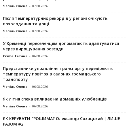
Чепіль Олена
-
07.08.2026
Після температурних рекордів у регіоні очікують
похолодання та дощі
Чепіль Олена
-
07.08.2026
У Кременці переселенцям допомагають адаптуватися
через вирощування розсади
Скиба Тетяна
-
06.08.2026
Представники управління транспорту перевіряють
температуру повітря в салонах громадського
транспорту
Чепіль Олена
-
06.08.2026
Як літня спека впливає на домашніх улюбленців
Чепіль Олена
-
06.08.2026
ЯК КЕРУВАТИ ГРОШИМА? Олександр Сохацький | ЛИШЕ
РАЗОМ #2