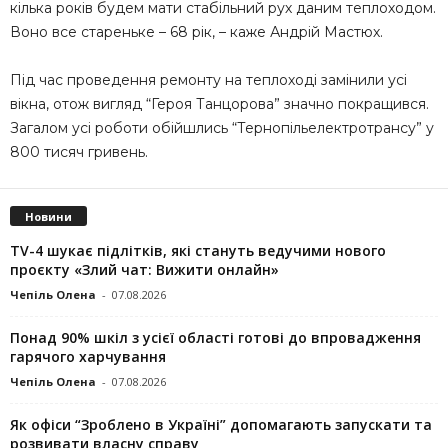
кілька років будем мати стабільний рух даним теплоходом.
Воно все стареньке – 68 рік, – каже Андрій Мастюх.
Під час проведення ремонту на теплоході замінили усі
вікна, отож вигляд “Героя Танцорова” значно покращився.
Загалом усі роботи обійшлись “Тернопільелектротрансу” у
800 тисяч гривень.
Новини
TV-4 шукає підлітків, які стануть ведучими нового
проєкту «Злий чат: Вижити онлайн»
Чепіль Олена
-
07.08.2026
Понад 90% шкіл з усієї області готові до впровадження
гарячого харчування
Чепіль Олена
-
07.08.2026
Як офіси “Зроблено в Україні” допомагають запускaти та
розвивати власну справу