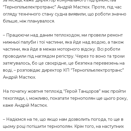
“Тернопільелектротранс” Андрій Мастюх. Проте, під час
огляду технічного стану судна виявили, що роботи значно
більше, ніж планувалося.
– Працюючи над даним теплоходом, ми провели ремонт
нижньої палуби і тої частини, яка йде над водою, а також
частини, яка йде в межах моторного відсіку. Всі роботи
проводили під наглядом регістру. Через то воно та трохи
затягувалось, бо це своєрідне, це безпека перевезень на
воді, – розповідає директор КП “Тернопільелектротранс”
Андрій Мастюх.
На початку жовтня теплохід “Герой Танцоров” має пройти
техогляди, і, можливо, покатати тернополян ще цього року,
каже Андрій Мастюх.
– Надіємся на те, що якщо нам дозволить погода, то ще в
цьому році потішити тернополян. Крім того, на наступних