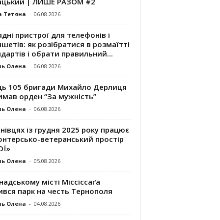
ацький | ЛИШЕ РАЗОМ #2
а Тетяна
-
06.08.2026
дні пристрої для телефонів і
шетів: як розібратися в розмаїтті
дартів і обрати правильний...
ль Олена
-
06.08.2026
ць 105 бригади Михайло Дерлиця
имав орден “За мужність”
ль Олена
-
06.08.2026
нівцях із грудня 2025 року працює
онтерсько-ветеранський простір
ОЇ»
ль Олена
-
05.08.2026
надському місті Міссіссаґа
ився парк на честь Тернополя
ль Олена
-
04.08.2026