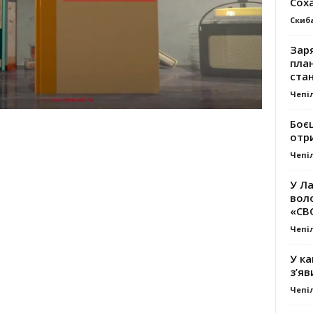
Сох
Скиб
Заря
план
стан
Чепі
Боє
отр
Чепі
У Ла
вол
«СВ
Чепі
У ка
з’яв
Чепі