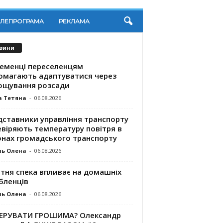
ЕЛЕПРОГРАМА
РЕКЛАМА
вини
ременці переселенцям
омагають адаптуватися через
ощування розсади
а Тетяна
-
06.08.2026
дставники управління транспорту
евіряють температуру повітря в
онах громадського транспорту
ль Олена
-
06.08.2026
ітня спека впливає на домашніх
бленців
ль Олена
-
06.08.2026
КЕРУВАТИ ГРОШИМА? Олександр