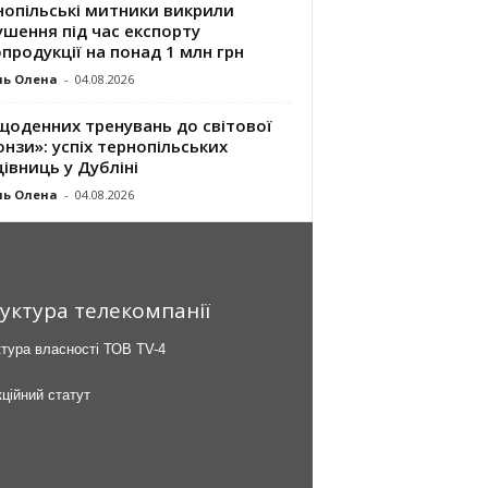
нопільські митники викрили
шення під час експорту
продукції на понад 1 млн грн
ль Олена
-
04.08.2026
щоденних тренувань до світової
нзи»: успіх тернопільських
івниць у Дубліні
ль Олена
-
04.08.2026
уктура телекомпанії
тура власності ТОВ TV-4
ційний статут