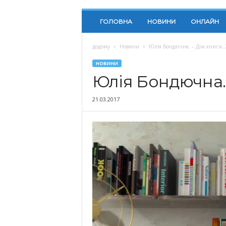
ГОЛОВНА
НОВИНИ
ОНЛАЙН
додому
Новини
Юлія Бондючна. – Дім книги, 
НОВИНИ
Юлія Бондючна. –
21.03.2017