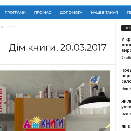
ПРОГРАМИ
ПРО НАС
ДОПОМОГА
НАШІ ВІТАННЯ
Т
20.03.2017
Но
У К
доп
 Дім книги, 20.03.2017
вир
Скиб
Пре
пер
сал
Чепі
Як л
улю
Чепі
ЯК 