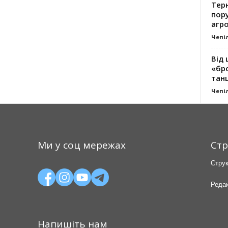
Тер
пору
агро
Чепі
Від 
«бро
танц
Чепі
Ми у соц мережах
Стр
Струк
Редак
Напишіть нам