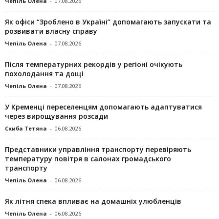
Чепіль Олена
-
07.08.2026
Як офіси “Зроблено в Україні” допомагають запускaти та
розвивати власну справу
Чепіль Олена
-
07.08.2026
Після температурних рекордів у регіоні очікують
похолодання та дощі
Чепіль Олена
-
07.08.2026
У Кременці переселенцям допомагають адаптуватися
через вирощування розсади
Скиба Тетяна
-
06.08.2026
Представники управління транспорту перевіряють
температуру повітря в салонах громадського
транспорту
Чепіль Олена
-
06.08.2026
Як літня спека впливає на домашніх улюбленців
Чепіль Олена
-
06.08.2026