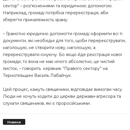
сектор” – роз’ясненнями та юридичною допомогою.
Наприклад, громаді потрібна перереєстрація, аби
зберегти приналежність храму.
– Грамотно юридично допомогти громаді оформити всі ті
документи, які необхідні для того, щоби перереєструвати,
наголошую, не створити нову, наголошую, а
перереєструвати існуючу. Бо якщо йде реєстрація нової
громади, то вона не має нічого абсолютно, це чистий
листок, – говорить керівник “Правого сектору” на
Тернопільщині Василь Лабайчук.
Цей процес, кажуть священики, відповідає вимогам часу.
Люди не хочуть ходити до церкви держави-агресора та
слухати священиків, які є проросійськими.
Новини