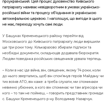
проукраїнський. Цей процес духовенство Київського
патріархату називає невідворотним в умовах українсько-
російської війни та процесу об’єднання із українською
автокефальною церквою. І наголошує, що вигоди із цього
не має, переходу хочуть самі люди.
У Башуках Кременецького району перейти від
Московського до Київського патріархату люди вирішили
ще три роки тому. Кількаразово збирали підписи та
необхідні документи, складнощів додавала бюрократія.
Людям поведінка російських священиків урвала терпець.
– Коли в нас іде війна, він, священик, якому 74 роки, коли
до нього звертались, щоб він спом’янув героїв Майдану чи
тих воїнів АТО, він каже: а треба слухати, ми споминаєм
невинно убієнних, а кого він споминає чи там агресора чи
кого – то там не поймеш, – говорить представник громади
с. Башуки Кременецього р-ну Володимир Назарчук.