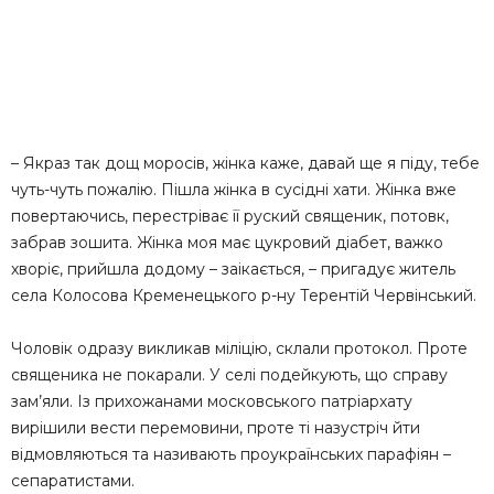
– Якраз так дощ моросів, жінка каже, давай ще я піду, тебе
чуть-чуть пожалію. Пішла жінка в сусідні хати. Жінка вже
повертаючись, перестріває її руский священик, потовк,
забрав зошита. Жінка моя має цукровий діабет, важко
хворіє, прийшла додому – заікається, – пригадує житель
села Колосова Кременецького р-ну Терентій Червінський.
Чоловік одразу викликав міліцію, склали протокол. Проте
священика не покарали. У селі подейкують, що справу
зам’яли. Із прихожанами московського патріархату
вирішили вести перемовини, проте ті назустріч йти
відмовляються та називають проукраїнських парафіян –
сепаратистами.