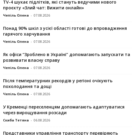
TV-4 шукає підлітків, які стануть ведучими нового
проєкту «Злий чат: Вижити онлайн»
Чепіль Олена
-
07.08.2026
Понад 90% шкіл з усієї області готові до впровадження
гарячого харчування
Чепіль Олена
-
07.08.2026
Як офіси “Зроблено в Україні” допомагають запускaти та
розвивати власну справу
Чепіль Олена
-
07.08.2026
Після температурних рекордів у регіоні очікують
похолодання та дощі
Чепіль Олена
-
07.08.2026
У Кременці переселенцям допомагають адаптуватися
через вирощування розсади
Скиба Тетяна
-
06.08.2026
Представники управління транспорту перевіряють