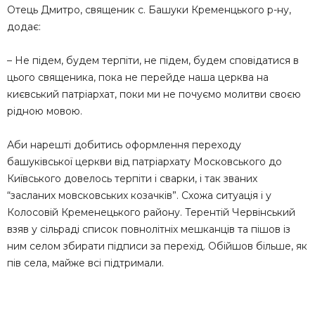
Отець Дмитро, священик с. Башуки Кременцького р-ну,
додає:
– Не підем, будем терпіти, не підем, будем сповідатися в
цього священика, пока не перейде наша церква на
києвський патріархат, поки ми не почуємо молитви своєю
рідною мовою.
Аби нарешті добитись оформлення переходу
башуківської церкви від патріархату Московського до
Київського довелось терпіти і сварки, і так званих
“засланих мовсковських козачків”. Схожа ситуація і у
Колосовій Кременецького району. Терентій Червінський
взяв у сільраді список повнолітніх мешканців та пішов із
ним селом збирати підписи за перехід. Обійшов більше, як
пів села, майже всі підтримали.