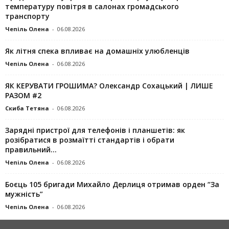
температуру повітря в салонах громадського
транспорту
Чепіль Олена
-
06.08.2026
Як літня спека впливає на домашніх улюбленців
Чепіль Олена
-
06.08.2026
ЯК КЕРУВАТИ ГРОШИМА? Олександр Сохацький | ЛИШЕ
РАЗОМ #2
Скиба Тетяна
-
06.08.2026
Зарядні пристрої для телефонів і планшетів: як
розібратися в розмаїтті стандартів і обрати
правильний...
Чепіль Олена
-
06.08.2026
Боєць 105 бригади Михайло Дерлиця отримав орден “За
мужність”
Чепіль Олена
-
06.08.2026