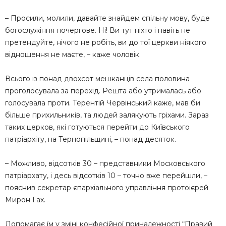
– Просили, молили, давайте знайдем спільну мову, буде
богослужіння почергове. Ні! Ви тут ніхто і навіть не
претендуйте, нічого не робіть, ви до тої церкви ніякого
відношення не маєте, – каже чоловік.
Всього із понад двохсот мешканців села половина
проголосувала за перехід. Решта або утрималась або
голосувала проти. Терентій Червінський каже, мав би
більше прихильників, та людей залякують гріхами. Зараз
таких церков, які готуються перейти до Київського
патріархіту, на Тернопільщині, – понад десяток.
– Можливо, відсотків 30 – представники Московського
патріархату, і десь відсотків 10 – точно вже перейшли, –
пояснив секретар єпархіального управління протоієрей
Мирон Гах.
Допомагає їм у зміні конфесійної приналежності “Правий