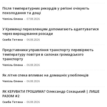
Після температурних рекордів у регіоні очікують
похолодання та дощі
Чепіль Олена
-
07.08.2026
У Кременці переселенцям допомагають адаптуватися
через вирощування розсади
Скиба Тетяна
-
06.08.2026
Представники управління транспорту перевіряють
температуру повітря в салонах громадського
транспорту
Чепіль Олена
-
06.08.2026
Як літня спека впливає на домашніх улюбленців
Чепіль Олена
-
06.08.2026
ЯК КЕРУВАТИ ГРОШИМА? Олександр Сохацький | ЛИШЕ
РАЗОМ #2
Скиба Тетяна
-
06.08.2026