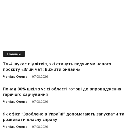
Новини
TV-4 шукає підлітків, які стануть ведучими нового
проєкту «Злий чат: Вижити онлайн»
Чепіль Олена
-
07.08.2026
Понад 90% шкіл з усієї області готові до впровадження
гарячого харчування
Чепіль Олена
-
07.08.2026
Як офіси “Зроблено в Україні” допомагають запускaти та
розвивати власну справу
Чепіль Олена
-
07.08.2026