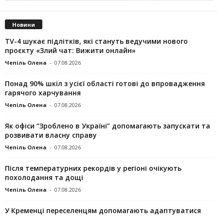
Новини
TV-4 шукає підлітків, які стануть ведучими нового
проєкту «Злий чат: Вижити онлайн»
Чепіль Олена
-
07.08.2026
Понад 90% шкіл з усієї області готові до впровадження
гарячого харчування
Чепіль Олена
-
07.08.2026
Як офіси “Зроблено в Україні” допомагають запускaти та
розвивати власну справу
Чепіль Олена
-
07.08.2026
Після температурних рекордів у регіоні очікують
похолодання та дощі
Чепіль Олена
-
07.08.2026
У Кременці переселенцям допомагають адаптуватися