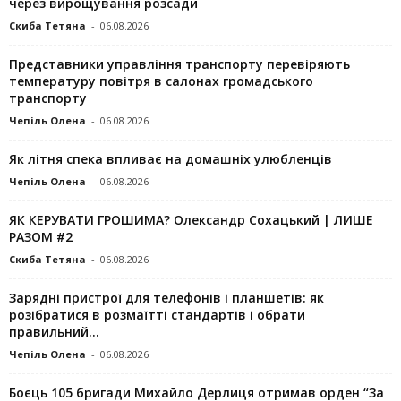
через вирощування розсади
Скиба Тетяна
-
06.08.2026
Представники управління транспорту перевіряють
температуру повітря в салонах громадського
транспорту
Чепіль Олена
-
06.08.2026
Як літня спека впливає на домашніх улюбленців
Чепіль Олена
-
06.08.2026
ЯК КЕРУВАТИ ГРОШИМА? Олександр Сохацький | ЛИШЕ
РАЗОМ #2
Скиба Тетяна
-
06.08.2026
Зарядні пристрої для телефонів і планшетів: як
розібратися в розмаїтті стандартів і обрати
правильний...
Чепіль Олена
-
06.08.2026
Боєць 105 бригади Михайло Дерлиця отримав орден “За