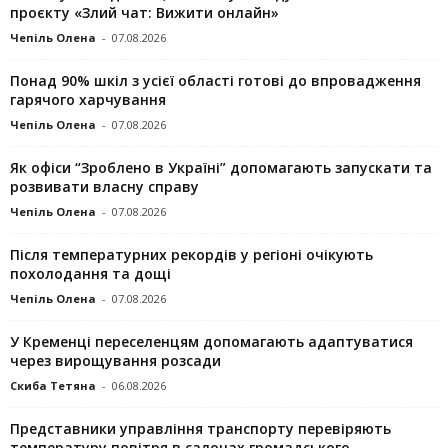
проєкту «Злий чат: Вижити онлайн»
Чепіль Олена
-
07.08.2026
Понад 90% шкіл з усієї області готові до впровадження
гарячого харчування
Чепіль Олена
-
07.08.2026
Як офіси “Зроблено в Україні” допомагають запускaти та
розвивати власну справу
Чепіль Олена
-
07.08.2026
Після температурних рекордів у регіоні очікують
похолодання та дощі
Чепіль Олена
-
07.08.2026
У Кременці переселенцям допомагають адаптуватися
через вирощування розсади
Скиба Тетяна
-
06.08.2026
Представники управління транспорту перевіряють
температуру повітря в салонах громадського