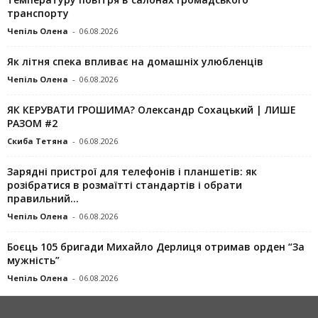
транспорту
Чепіль Олена
-
06.08.2026
Як літня спека впливає на домашніх улюбленців
Чепіль Олена
-
06.08.2026
ЯК КЕРУВАТИ ГРОШИМА? Олександр Сохацький | ЛИШЕ
РАЗОМ #2
Скиба Тетяна
-
06.08.2026
Зарядні пристрої для телефонів і планшетів: як
розібратися в розмаїтті стандартів і обрати
правильний...
Чепіль Олена
-
06.08.2026
Боєць 105 бригади Михайло Дерлиця отримав орден “За
мужність”
Чепіль Олена
-
06.08.2026