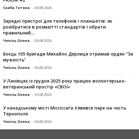
Скиба Тетяна
-
06.08.2026
Зарядні пристрої для телефонів і планшетів: як
розібратися в розмаїтті стандартів і обрати
правильний...
Чепіль Олена
-
06.08.2026
Боєць 105 бригади Михайло Дерлиця отримав орден “За
мужність”
Чепіль Олена
-
06.08.2026
У Ланівцях із грудня 2025 року працює волонтерсько-
ветеранський простір «СВОЇ»
Чепіль Олена
-
05.08.2026
У канадському місті Міссіссаґа з’явився парк на честь
Тернополя
Чепіль Олена
-
04.08.2026