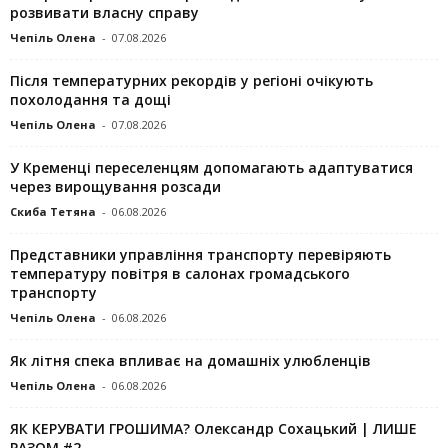
розвивати власну справу
Чепіль Олена
-
07.08.2026
Після температурних рекордів у регіоні очікують
похолодання та дощі
Чепіль Олена
-
07.08.2026
У Кременці переселенцям допомагають адаптуватися
через вирощування розсади
Скиба Тетяна
-
06.08.2026
Представники управління транспорту перевіряють
температуру повітря в салонах громадського
транспорту
Чепіль Олена
-
06.08.2026
Як літня спека впливає на домашніх улюбленців
Чепіль Олена
-
06.08.2026
ЯК КЕРУВАТИ ГРОШИМА? Олександр Сохацький | ЛИШЕ
РАЗОМ #2